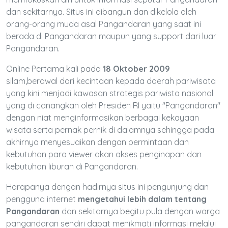
dan sekitarnya. Situs ini dibangun dan dikelola oleh
orang-orang muda asal Pangandaran yang saat ini
berada di Pangandaran maupun yang support dari luar
Pangandaran.
Online Pertama kali pada
18 Oktober 2009
silam,berawal dari kecintaan kepada daerah pariwisata
yang kini menjadi kawasan strategis pariwista nasional
yang di canangkan oleh Presiden RI yaitu "Pangandaran"
dengan niat menginformasikan berbagai kekayaan
wisata serta pernak pernik di dalamnya sehingga pada
akhirnya menyesuaikan dengan permintaan dan
kebutuhan para viewer akan akses penginapan dan
kebutuhan liburan di Pangandaran.
Harapanya dengan hadirnya situs ini pengunjung dan
pengguna internet
mengetahui lebih dalam tentang
Pangandaran
dan sekitarnya begitu pula dengan warga
pangandaran sendiri dapat menikmati informasi melalui