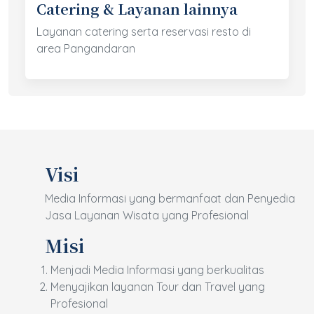
Catering & Layanan lainnya
Layanan catering serta reservasi resto di
area Pangandaran
Visi
Media Informasi yang bermanfaat dan Penyedia
Jasa Layanan Wisata yang Profesional
Misi
Menjadi Media Informasi yang berkualitas
Menyajikan layanan Tour dan Travel yang
Profesional