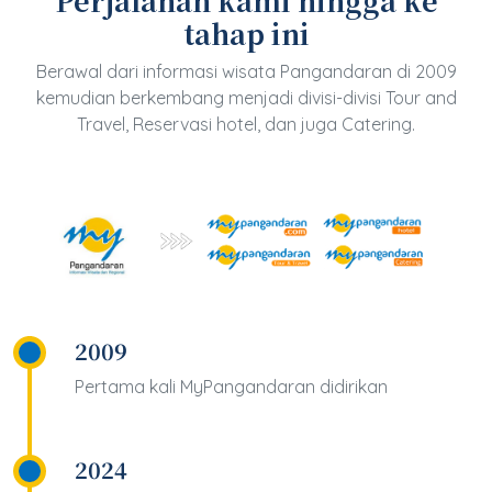
Perjalanan kami hingga ke
tahap ini
Berawal dari informasi wisata Pangandaran di 2009
kemudian berkembang menjadi divisi-divisi Tour and
Travel, Reservasi hotel, dan juga Catering.
2009
Pertama kali MyPangandaran didirikan
2024