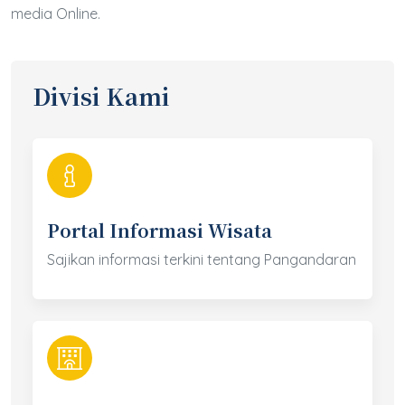
media Online.
Divisi Kami
Portal Informasi Wisata
Sajikan informasi terkini tentang Pangandaran