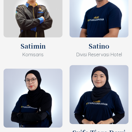
Satimin
Satino
Komisaris
Divisi Reservasi Hotel