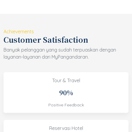
Achievements
Customer Satisfaction
Banyak pelanggan yang sudah terpuaskan dengan
layanan-layanan dari MyPangandaran.
Tour & Travel
90%
Positive Feedback
Reservasi Hotel