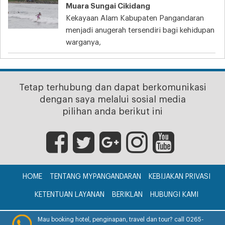
Muara Sungai Cikidang
Kekayaan Alam Kabupaten Pangandaran
menjadi anugerah tersendiri bagi kehidupan
warganya,
Tetap terhubung dan dapat berkomunikasi
dengan saya melalui sosial media
pilihan anda berikut ini
HOME
TENTANG MYPANGANDARAN
KEBIJAKAN PRIVASI
KETENTUAN LAYANAN
BERIKLAN
HUBUNGI KAMI
CV. myPangandaran © 2017
Mau booking hotel, penginapan, travel dan tour? call 0265-