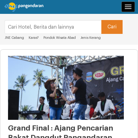
Navi
JNE Cabang
Karas?
Pondok Wisata Abad
Jenis Kerang
Grand Final : Ajang Pencarian
Bakat Dangdut Pangandaran