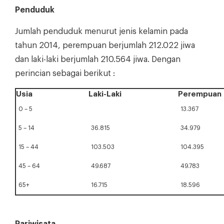
Penduduk
Jumlah penduduk menurut jenis kelamin pada
tahun 2014, perempuan berjumlah 212.022 jiwa
dan laki-laki berjumlah 210.564 jiwa. Dengan
perincian sebagai berikut :
Usia
Laki-Laki
Perempuan
0 – 5
13.367
5 – 14
36.815
34.979
15 – 44
103.503
104.395
45 – 64
49.687
49.783
65+
16.715
18.596
Pariwisata