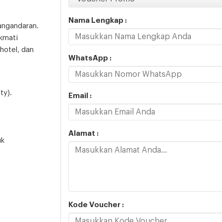
Nama Lengkap :
angandaran.
kmati
hotel, dan
WhatsApp :
ty).
Email :
Alamat :
uk
Kode Voucher :