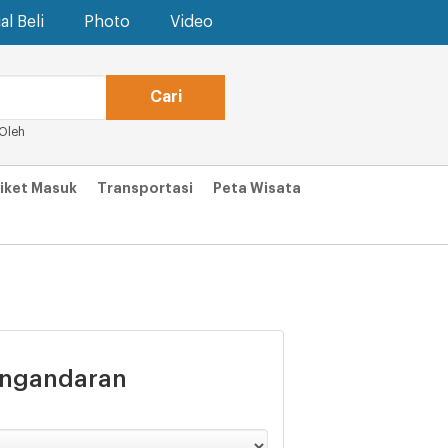
al Beli
Photo
Video
Oleh
iket Masuk
Transportasi
Peta Wisata
angandaran