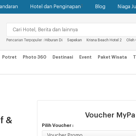
gandaran
Hotel dan Penginapan
Blog
Niaga Ju
Pencarian Terpopuler :
Hiburan Di
Sepekan
Krisna Beach Hotel 2
Oleh 
Potret
Photo 360
Destinasi
Event
Paket Wisata
T
Voucher MyP
f &
Pilih Voucher :