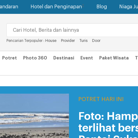
gandaran
Hotel dan Penginapan
Blog
Niaga Ju
Pencarian Terpopuler :
House
Provider
Turis
Door
Potret
Photo 360
Destinasi
Event
Paket Wisata
T
POTRET HARI INI
Foto: Hamp
terlihat ber