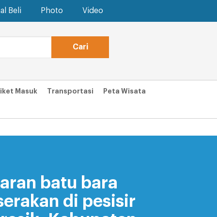
al Beli
Photo
Video
iket Masuk
Transportasi
Peta Wisata
aran batu bara
serakan di pesisir