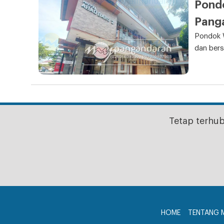
Pond
Pang
Pondok 
dan bers
Tetap terhu
HOME
TENTANG 