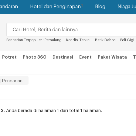
gandaran
Hotel dan Penginapan
Blog
Niaga Ju
Pencarian Terpopuler :
Pemalang
Kondisi Terkini
Batik Dahon
Poli Gigi
Potret
Photo 360
Destinasi
Event
Paket Wisata
T
| Pencarian
 2
. Anda berada di halaman 1 dari total 1 halaman.