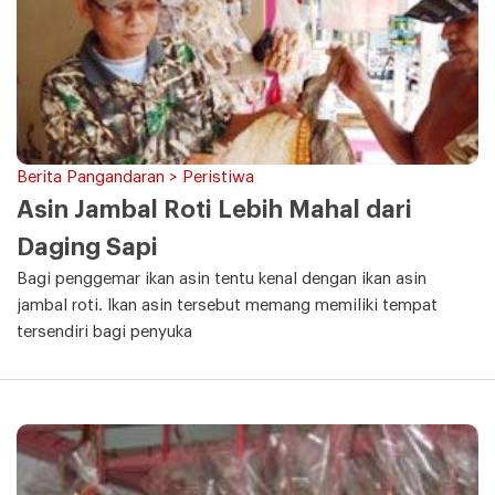
Berita Pangandaran > Peristiwa
Asin Jambal Roti Lebih Mahal dari
Daging Sapi
Bagi penggemar ikan asin tentu kenal dengan ikan asin
jambal roti. Ikan asin tersebut memang memiliki tempat
tersendiri bagi penyuka