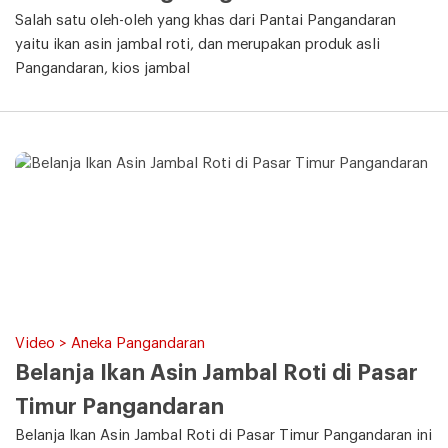
Salah satu oleh-oleh yang khas dari Pantai Pangandaran
yaitu ikan asin jambal roti, dan merupakan produk asli
Pangandaran, kios jambal
Video > Aneka Pangandaran
Belanja Ikan Asin Jambal Roti di Pasar
Timur Pangandaran
Belanja Ikan Asin Jambal Roti di Pasar Timur Pangandaran ini