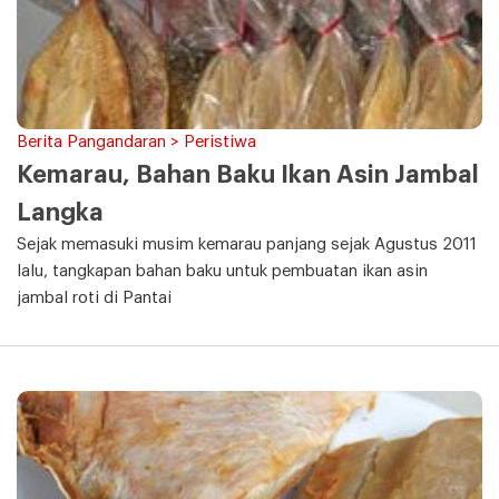
Berita Pangandaran > Peristiwa
Kemarau, Bahan Baku Ikan Asin Jambal
Langka
Sejak memasuki musim kemarau panjang sejak Agustus 2011
lalu, tangkapan bahan baku untuk pembuatan ikan asin
jambal roti di Pantai