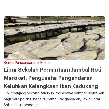
Berita Pangandaran > Bisnis
Libur Sekolah Permintaan Jambal Roti
Meroket, Pengusaha Pangandaran
Keluhkan Kelangkaan Ikan Kadukang
Libur panjang sekolah tahun ini membawa dampak signifikan
bagi para pelaku usaha di Pantai Pangandaran, Jawa Barat.
Salah satu komoditas