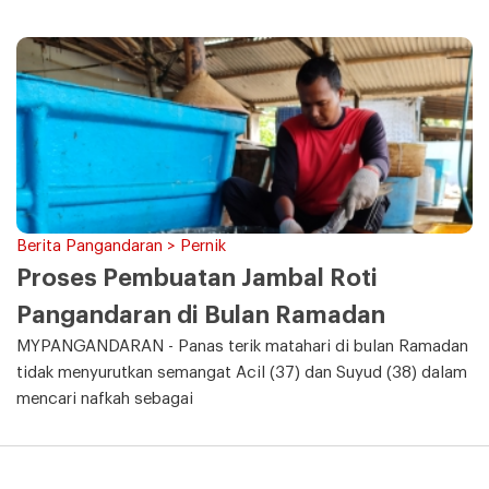
Berita Pangandaran > Pernik
Proses Pembuatan Jambal Roti
Pangandaran di Bulan Ramadan
MYPANGANDARAN - Panas terik matahari di bulan Ramadan
tidak menyurutkan semangat Acil (37) dan Suyud (38) dalam
mencari nafkah sebagai