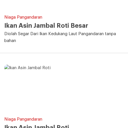
Niaga Pangandaran
Ikan Asin Jambal Roti Besar
Diolah Segar Dari Ikan Kedukang Laut Pangandaran tanpa
bahan
Niaga Pangandaran
Ikan Asin Jambal Roti