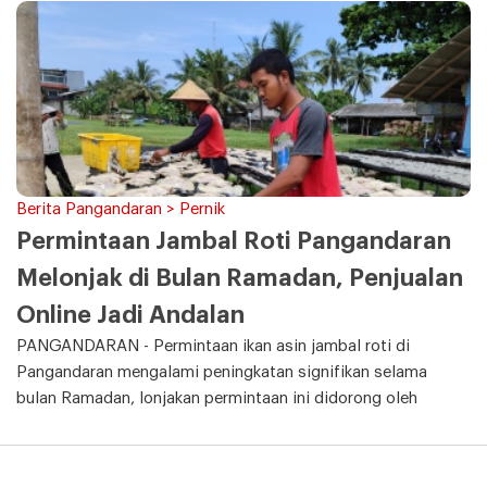
Berita Pangandaran > Pernik
Permintaan Jambal Roti Pangandaran
Melonjak di Bulan Ramadan, Penjualan
Online Jadi Andalan
PANGANDARAN - Permintaan ikan asin jambal roti di
Pangandaran mengalami peningkatan signifikan selama
bulan Ramadan, lonjakan permintaan ini didorong oleh