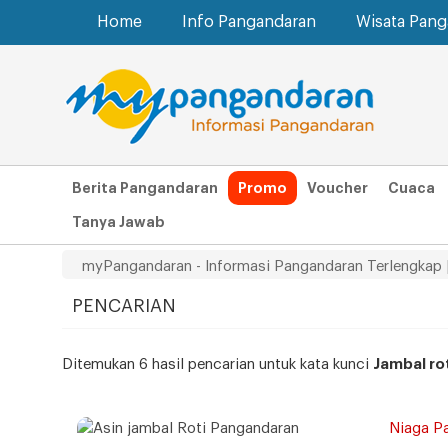
Home
Info Pangandaran
Wisata Pan
Berita Pangandaran
Promo
Voucher
Cuaca
Tanya Jawab
myPangandaran - Informasi Pangandaran Terlengkap 
PENCARIAN
Ditemukan 6 hasil pencarian untuk kata kunci
Jambal ro
Niaga P