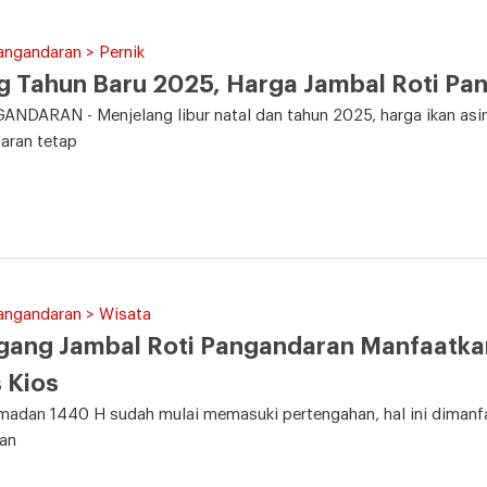
angandaran > Pernik
g Tahun Baru 2025, Harga Jambal Roti Pa
DARAN - Menjelang libur natal dan tahun 2025, harga ikan asin 
aran tetap
angandaran > Wisata
gang Jambal Roti Pangandaran Manfaatk
 Kios
madan 1440 H sudah mulai memasuki pertengahan, hal ini dimanfaa
gan