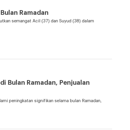
i Bulan Ramadan
tkan semangat Acil (37) dan Suyud (38) dalam
di Bulan Ramadan, Penjualan
ami peningkatan signifikan selama bulan Ramadan,