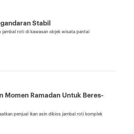
ngandaran Stabil
jambal roti di kawasan objek wisata pantai
an Momen Ramadan Untuk Beres-
tkan penjual ikan asin dikios jambal roti komplek