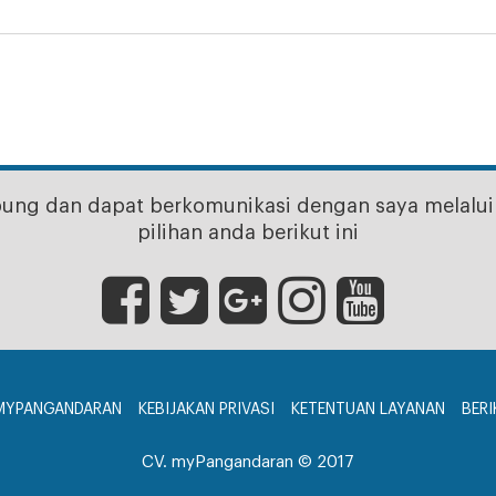
bung dan dapat berkomunikasi dengan saya melalui 
pilihan anda berikut ini
MYPANGANDARAN
KEBIJAKAN PRIVASI
KETENTUAN LAYANAN
BERI
CV. myPangandaran © 2017