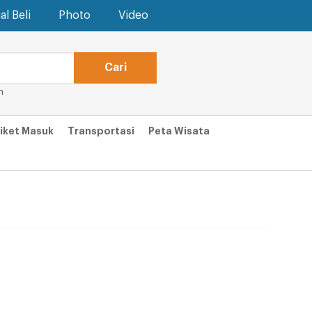
al Beli
Photo
Video
m
iket Masuk
Transportasi
Peta Wisata