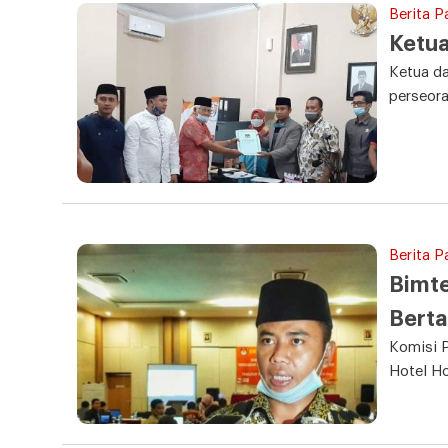
Berita P
Ketu
Ketua da
perseor
Berita P
Bimte
Bert
Komisi 
Hotel H