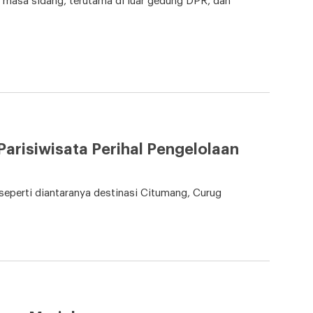
 masa sidang, terutama di luar gedung DPR, dan
arisiwisata Perihal Pengelolaan
 seperti diantaranya destinasi Citumang, Curug