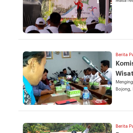
Masa res
Berita P
Komis
Wisat
Menginga
Bojong, 
Berita P