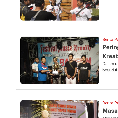
Berita 
Perin
Kreat
Dalam r
berjudul
Berita P
Masa 