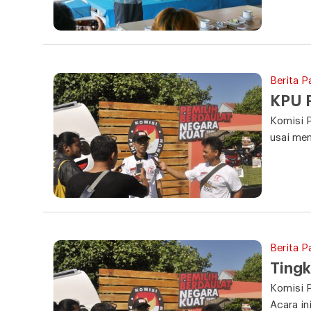
Berita P
KPU P
Komisi 
usai me
Berita P
Tingk
Komisi 
Acara in