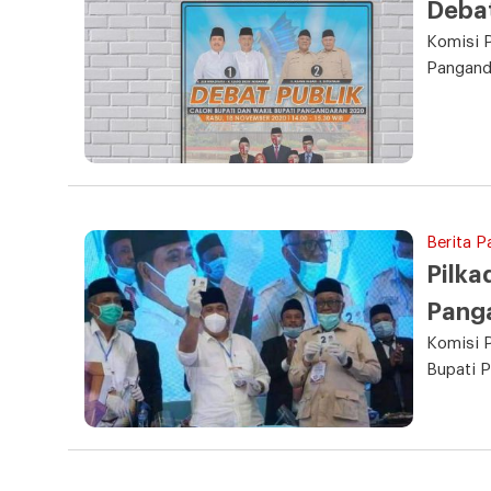
Debat
Komisi 
Panganda
Berita P
Pilka
Pang
Komisi 
Bupati P