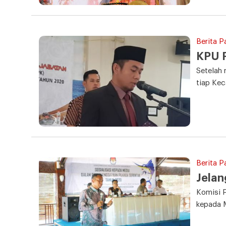
Berita P
KPU 
Setelah
tiap Kec
Berita P
Jelan
Komisi 
kepada M