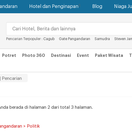
gandaran
Hotel dan Penginapan
Blog
Niaga Ju
Pencarian Terpopuler :
Cagub
Gate Pangandaran
Samudra
Steven Ja
Potret
Photo 360
Destinasi
Event
Paket Wisata
T
| Pencarian
Anda berada di halaman 2 dari total 3 halaman.
angandaran > Politik