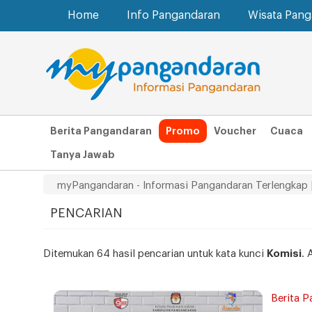
Home
Info Pangandaran
Wisata Pan
Berita Pangandaran
Promo
Voucher
Cuaca
Tanya Jawab
myPangandaran - Informasi Pangandaran Terlengkap 
PENCARIAN
Ditemukan 64 hasil pencarian untuk kata kunci
Komisi
. 
Berita P