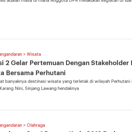
es adalah masa di mana Anggota DPR melakukan kegiatan di luar
angandaran > Wisata
i 2 Gelar Pertemuan Dengan Stakeholder P
a Bersama Perhutani
t banyaknya destinasi wisata yang terletak di wilayah Perhutani
Karang Nini, Sinjang Lawang hendaknya
angandaran > Olahraga