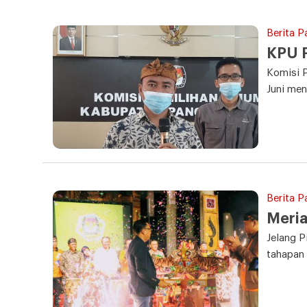
Berita P
KPU P
Komisi 
Juni me
Berita P
Meri
Jelang 
tahapan 