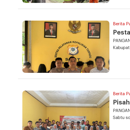
Berita P
Pesta
PANGAND
Kabupate
Berita 
Pisa
PANGAND
Sabtu s