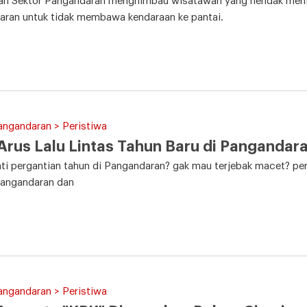
an Sektor Pangandaran menghimbau wisatawan yang hendak menikm
aran untuk tidak membawa kendaraan ke pantai.
angandaran > Peristiwa
Arus Lalu Lintas Tahun Baru di Pangandar
i pergantian tahun di Pangandaran? gak mau terjebak macet? perha
Pangandaran dan
angandaran > Peristiwa