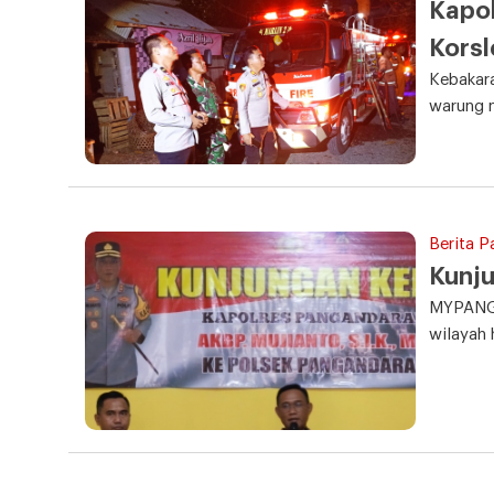
Kapol
Korsl
Kebakara
warung 
Berita 
Kunju
MYPANGAN
wilayah 