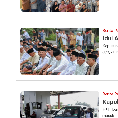
Berita P
Idul 
Keputusa
(1/8/201
Berita P
Kapol
H+1 libu
masuk