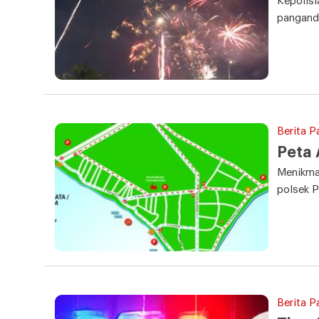
Kepolisi
pangand
Berita P
Peta 
Menikmat
polsek 
Berita P