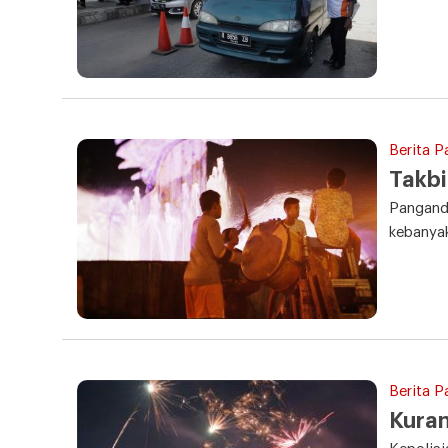
Berita P
Takbi
Panganda
kebanya
Berita P
Kuran