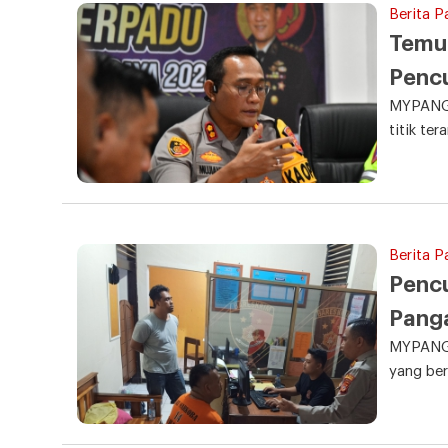
Berita 
Temuk
Penc
MYPANGA
titik ter
Berita P
Pencu
Pang
MYPANGA
yang ber