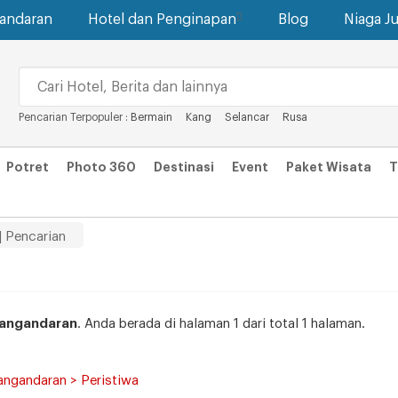
gandaran
Hotel dan Penginapan
Blog
Niaga Ju
Pencarian Terpopuler :
Bermain
Kang
Selancar
Rusa
Potret
Photo 360
Destinasi
Event
Paket Wisata
T
| Pencarian
pangandaran
. Anda berada di halaman 1 dari total 1 halaman.
angandaran > Peristiwa