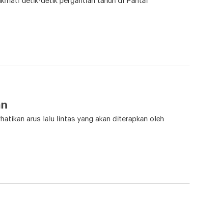
ati detik-detik pergantian tahun di Pantai
an
tikan arus lalu lintas yang akan diterapkan oleh