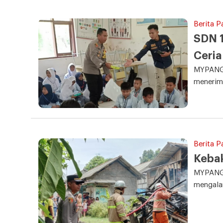
Berita 
SDN 1
Ceria
MYPANGA
menerima
Berita P
Keba
MYPANGA
mengala