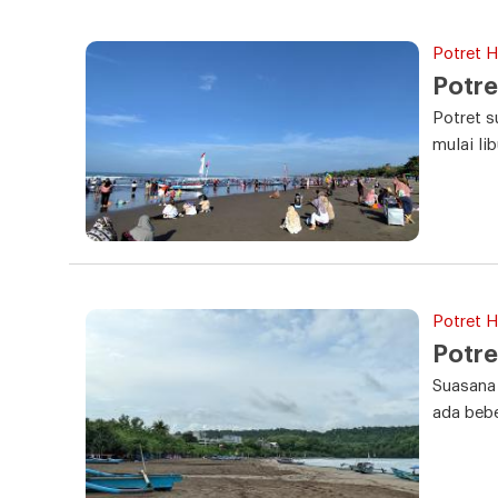
Potret Ha
Potre
Potret s
mulai li
Potret Ha
Potre
Suasana 
ada bebe