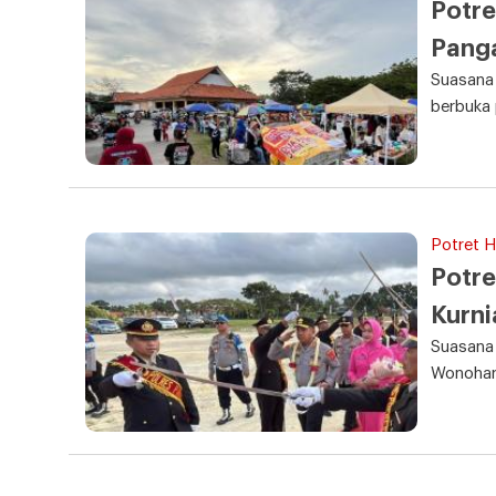
Potre
Pang
Suasana
berbuka
Potret Ha
Potre
Kurn
Suasana 
Wonohar