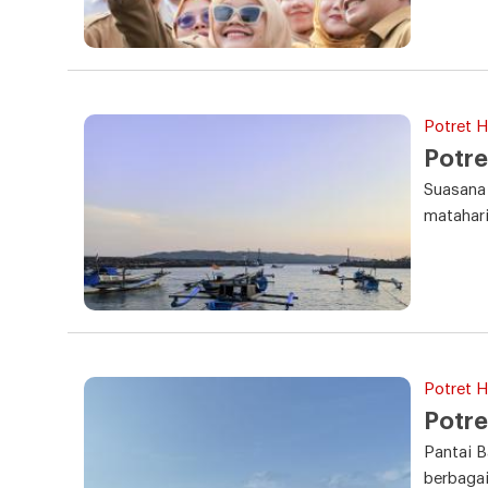
Potret Ha
Potre
Suasana
matahari
Potret Ha
Potre
Pantai 
berbagai