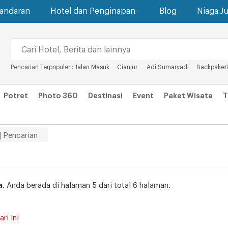
gandaran
Hotel dan Penginapan
Blog
Niaga Ju
Pencarian Terpopuler :
Jalan Masuk
Cianjur
Adi Sumaryadi
Backpaker
Potret
Photo 360
Destinasi
Event
Paket Wisata
T
| Pencarian
a
. Anda berada di halaman 5 dari total 6 halaman.
ri Ini