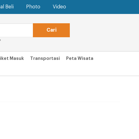
al Beli
Photo
Video
?
iket Masuk
Transportasi
Peta Wisata