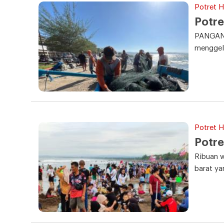
Potret Ha
Potre
PANGANDA
menggeli
Potret Ha
Potre
Ribuan w
barat ya