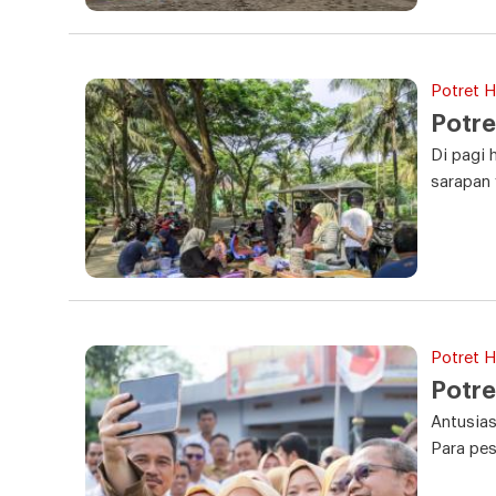
Potret Ha
Potre
Di pagi 
sarapan
Potret Ha
Potre
Antusias
Para pe