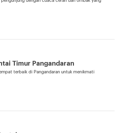
t pengunjung dengan cuaca cerah dan ombak yang
antai Timur Pangandaran
tempat terbaik di Pangandaran untuk menikmati