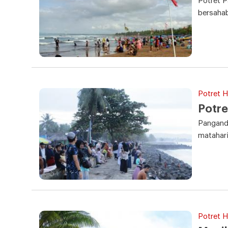
Potret 
bersahab
Potret Ha
Potre
Panganda
matahari
Potret Ha