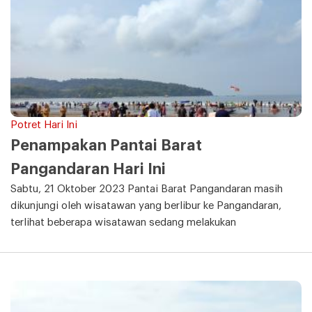
Potret Hari Ini
Penampakan Pantai Barat
Pangandaran Hari Ini
Sabtu, 21 Oktober 2023 Pantai Barat Pangandaran masih
dikunjungi oleh wisatawan yang berlibur ke Pangandaran,
terlihat beberapa wisatawan sedang melakukan