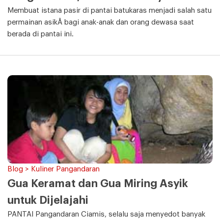
Membuat istana pasir di pantai batukaras menjadi salah satu
permainan asikÂ bagi anak-anak dan orang dewasa saat
berada di pantai ini.
Blog > Kuliner Pangandaran
Gua Keramat dan Gua Miring Asyik
untuk Dijelajahi
PANTAI Pangandaran Ciamis, selalu saja menyedot banyak