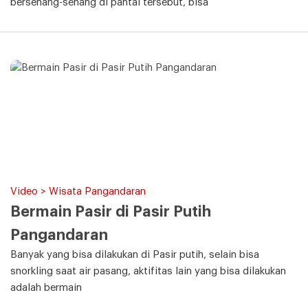
bersenang-senang di pantai tersebut, bisa
Video > Wisata Pangandaran
Bermain Pasir di Pasir Putih
Pangandaran
Banyak yang bisa dilakukan di Pasir putih, selain bisa
snorkling saat air pasang, aktifitas lain yang bisa dilakukan
adalah bermain