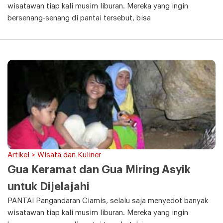
wisatawan tiap kali musim liburan. Mereka yang ingin
bersenang-senang di pantai tersebut, bisa
Artikel > Wisata dan Kuliner
Gua Keramat dan Gua Miring Asyik
untuk Dijelajahi
PANTAI Pangandaran Ciamis, selalu saja menyedot banyak
wisatawan tiap kali musim liburan. Mereka yang ingin