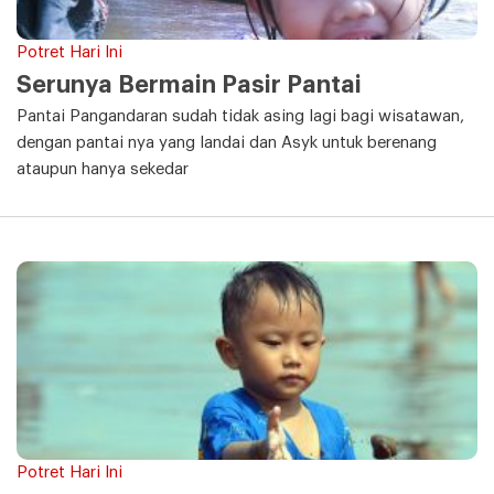
Potret Hari Ini
Serunya Bermain Pasir Pantai
Pantai Pangandaran sudah tidak asing lagi bagi wisatawan,
dengan pantai nya yang landai dan Asyk untuk berenang
ataupun hanya sekedar
Potret Hari Ini