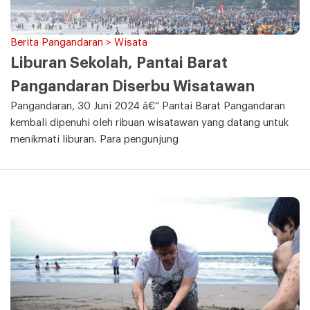
Berita Pangandaran > Wisata
Liburan Sekolah, Pantai Barat
Pangandaran Diserbu Wisatawan
Pangandaran, 30 Juni 2024 â€“ Pantai Barat Pangandaran
kembali dipenuhi oleh ribuan wisatawan yang datang untuk
menikmati liburan. Para pengunjung