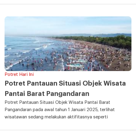
Potret Hari Ini
Potret Pantauan Situasi Objek Wisata
Pantai Barat Pangandaran
Potret Pantauan Situasi Objek Wisata Pantai Barat
Pangandaran pada awal tahun 1 Januari 2025, terlihat
wisatawan sedang melakukan aktifitasnya seperti