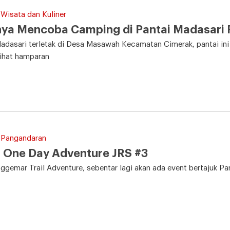
> Wisata dan Kuliner
nya Mencoba Camping di Pantai Madasari
adasari terletak di Desa Masawah Kecamatan Cimerak, pantai ini
lihat hamparan
i Pangandaran
 One Day Adventure JRS #3
ggemar Trail Adventure, sebentar lagi akan ada event bertajuk Pa