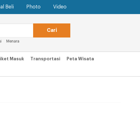
al Beli
Photo
Video
i
Menara
iket Masuk
Transportasi
Peta Wisata