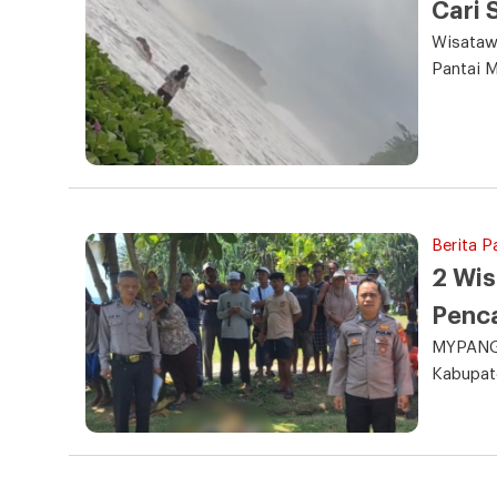
Cari 
Wisatawa
Pantai M
Berita P
2 Wis
Penc
MYPANGA
Kabupat