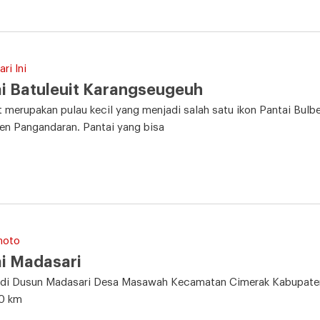
ri Ini
i Batuleuit Karangseugeuh
t merupakan pulau kecil yang menjadi salah satu ikon Pantai B
en Pangandaran. Pantai yang bisa
hoto
i Madasari
 di Dusun Madasari Desa Masawah Kecamatan Cimerak Kabupaten 
10 km