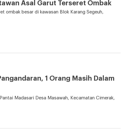
atawan Asal Garut Terseret Ombak
ret ombak besar di kawasan Blok Karang Segeuh,
Pangandaran, 1 Orang Masih Dalam
Pantai Madasari Desa Masawah, Kecamatan Cimerak,