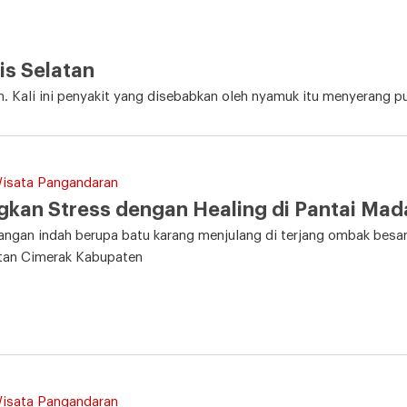
s Selatan
. Kali ini penyakit yang disebabkan oleh nyamuk itu menyerang 
Wisata Pangandaran
gkan Stress dengan Healing di Pantai Ma
gan indah berupa batu karang menjulang di terjang ombak besar,
an Cimerak Kabupaten
Wisata Pangandaran