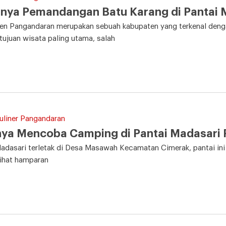
nya Pemandangan Batu Karang di Pantai 
en Pangandaran merupakan sebuah kabupaten yang terkenal denga
tujuan wisata paling utama, salah
uliner Pangandaran
nya Mencoba Camping di Pantai Madasari
adasari terletak di Desa Masawah Kecamatan Cimerak, pantai ini
lihat hamparan