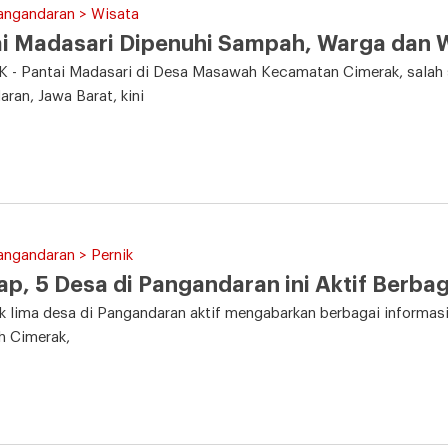
angandaran > Wisata
i Madasari Dipenuhi Sampah, Warga dan W
- Pantai Madasari di Desa Masawah Kecamatan Cimerak, salah sa
ran, Jawa Barat, kini
angandaran > Pernik
p, 5 Desa di Pangandaran ini Aktif Berba
 lima desa di Pangandaran aktif mengabarkan berbagai informasi 
 Cimerak,