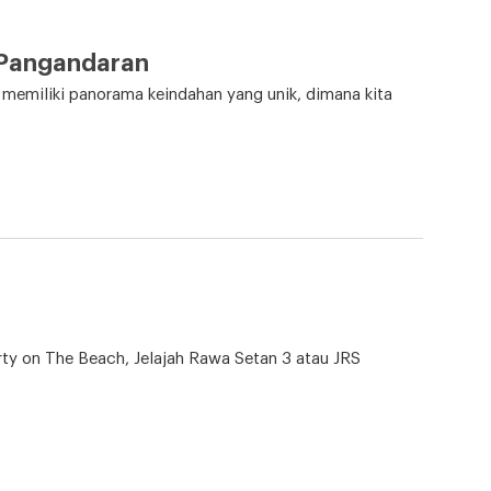
 Pangandaran
 memiliki panorama keindahan yang unik, dimana kita
rty on The Beach, Jelajah Rawa Setan 3 atau JRS