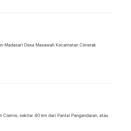
ulben-Madasari Desa Masawah Kecamatan Cimerak
Ciamis, sekitar 40 km dari Pantai Pangandaran, atau