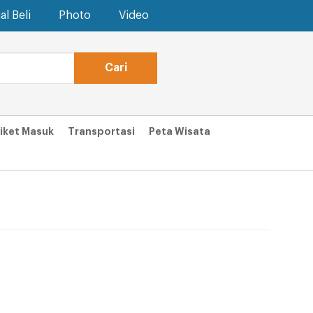
al Beli
Photo
Video
iket Masuk
Transportasi
Peta Wisata