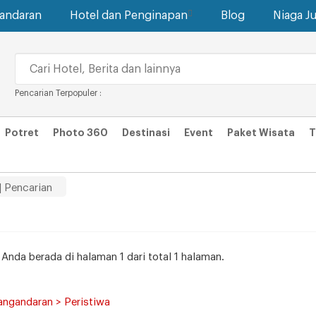
gandaran
Hotel dan Penginapan
Blog
Niaga Ju
Pencarian Terpopuler :
Potret
Photo 360
Destinasi
Event
Paket Wisata
T
| Pencarian
. Anda berada di halaman 1 dari total 1 halaman.
angandaran > Peristiwa