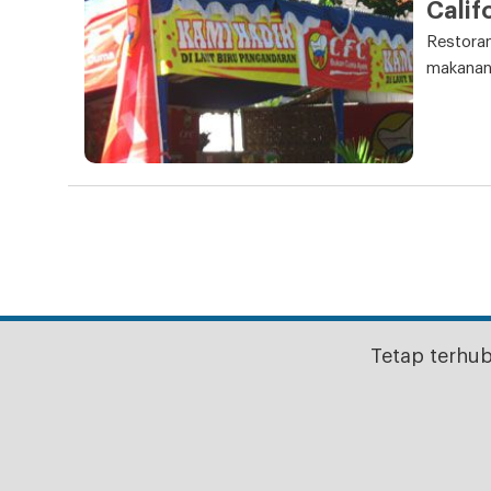
Calif
Restoran
makanan 
Tetap terhu