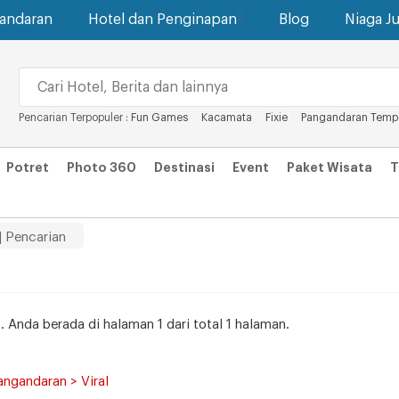
gandaran
Hotel dan Penginapan
Blog
Niaga Ju
Pencarian Terpopuler :
Fun Games
Kacamata
Fixie
Pangandaran Tem
Potret
Photo 360
Destinasi
Event
Paket Wisata
T
| Pencarian
s
. Anda berada di halaman 1 dari total 1 halaman.
angandaran > Viral