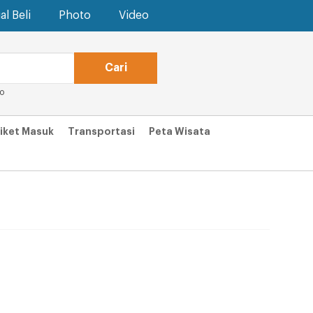
al Beli
Photo
Video
po
iket Masuk
Transportasi
Peta Wisata