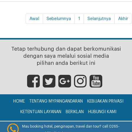
Awal
Sebelumnya
1
Selanjutnya
Akhir
Tetap terhubung dan dapat berkomunikasi
dengan saya melalui sosial media
pilihan anda berikut ini
HOME
TENTANG MYPANGANDARAN
KEBIJAKAN PRIVASI
KETENTUAN LAYANAN
BERIKLAN
HUBUNGI KAMI
CV. myPangandaran © 2017
Mau booking hotel, penginapan, travel dan tour? call 0265-