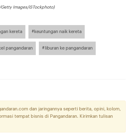
g/Getty Images/iSTockphoto)
ngan kereta
#keuntungan naik kereta
kel pangandaran
#liburan ke pangandaran
daran.com dan jaringannya seperti berita, opini, kolom,
nformasi tempat bisnis di Pangandaran. Kirimkan tulisan