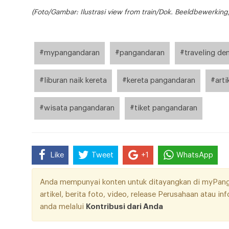
(Foto/Gambar: Ilustrasi view from train/Dok. Beeldbewerkin
#mypangandaran
#pangandaran
#traveling de
#liburan naik kereta
#kereta pangandaran
#arti
#wisata pangandaran
#tiket pangandaran
Like
Tweet
+1
WhatsApp
Anda mempunyai konten untuk ditayangkan di myPangan
artikel, berita foto, video, release Perusahaan atau i
anda melalui
Kontribusi dari Anda