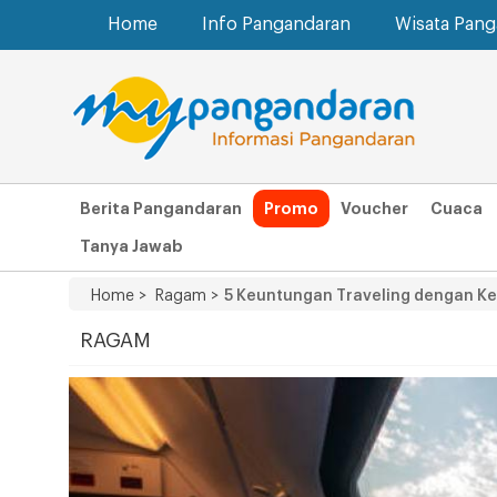
Home
Info Pangandaran
Wisata Pan
Berita Pangandaran
Promo
Voucher
Cuaca
Tanya Jawab
Home >
Ragam >
5 Keuntungan Traveling dengan Ke
RAGAM