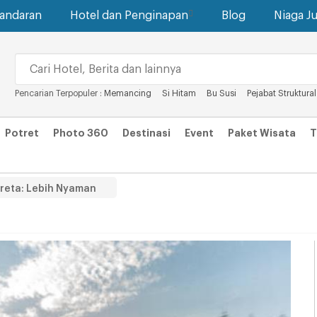
gandaran
Hotel dan Penginapan
Blog
Niaga Ju
Pencarian Terpopuler :
Memancing
Si Hitam
Bu Susi
Pejabat Struktural
Potret
Photo 360
Destinasi
Event
Paket Wisata
T
reta: Lebih Nyaman