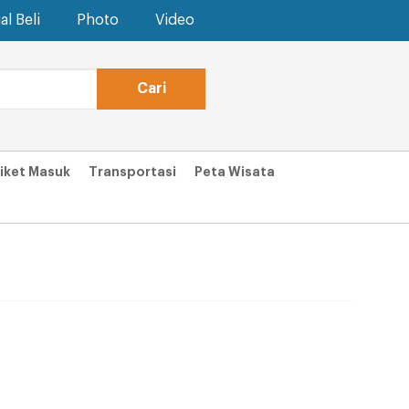
al Beli
Photo
Video
iket Masuk
Transportasi
Peta Wisata