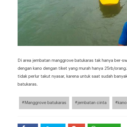
Di area jembatan manggrove batukaras tak hanya ber-s
dengan kano dengan tiket yang murah hanya 25rb/oran
tidak perlur takut nyasar, karena untuk saat sudah bany
batukaras.
#Manggrove batukaras
#jembatan cinta
#kano