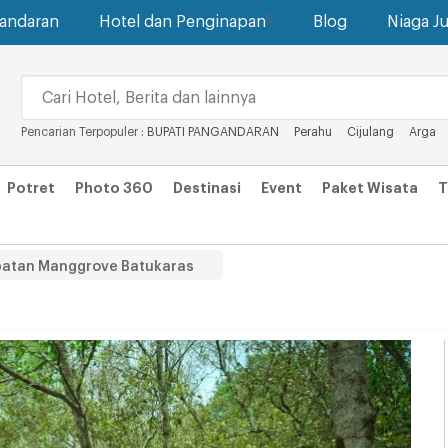
gandaran
Hotel dan Penginapan
Blog
Niaga Ju
Pencarian Terpopuler :
BUPATI PANGANDARAN
Perahu
Cijulang
Arga
Potret
Photo 360
Destinasi
Event
Paket Wisata
T
batan Manggrove Batukaras