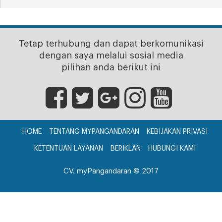
Tetap terhubung dan dapat berkomunikasi
dengan saya melalui sosial media
pilihan anda berikut ini
HOME
TENTANG MYPANGANDARAN
KEBIJAKAN PRIVASI
KETENTUAN LAYANAN
BERIKLAN
HUBUNGI KAMI
CV. myPangandaran © 2017