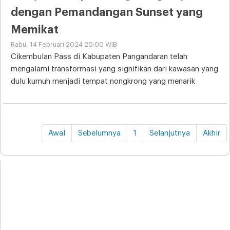
dengan Pemandangan Sunset yang
Memikat
Rabu, 14 Februari 2024 20:00 WIB
Cikembulan Pass di Kabupaten Pangandaran telah
mengalami transformasi yang signifikan dari kawasan yang
dulu kumuh menjadi tempat nongkrong yang menarik
Awal
Sebelumnya
1
Selanjutnya
Akhir