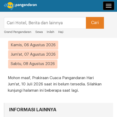
Navi
Grand Pangandaran
Sewa
Inilah
Haji
Kamis, 06 Agustus 2026
Jum'at, 07 Agustus 2026
Sabtu, 08 Agustus 2026
Mohon maaf, Prakiraan Cuaca Pangandaran Hari
Jum'at, 10 Juli 2026 saat ini belum tersedia. Silahkan
kunjungi halaman ini beberapa saat lagi.
INFORMASI LAINNYA