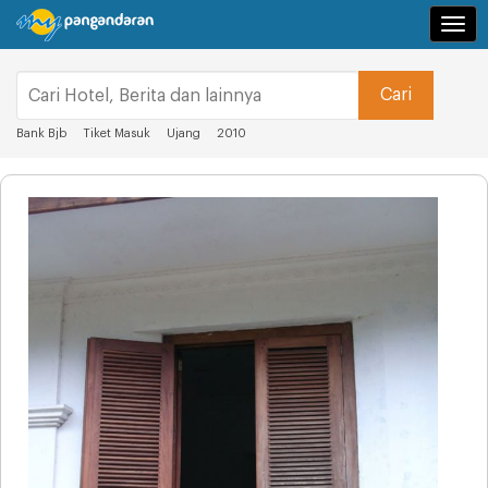
Navi
Bank Bjb
Tiket Masuk
Ujang
2010