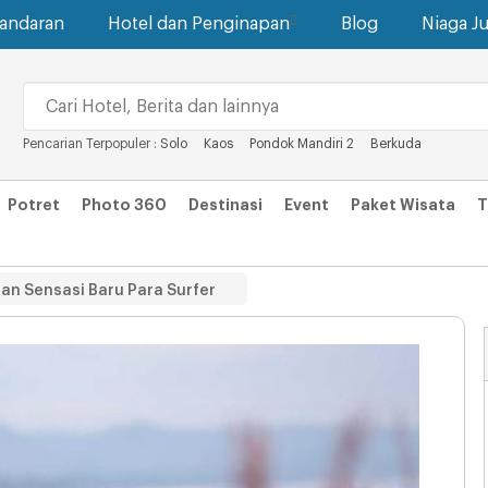
gandaran
Hotel dan Penginapan
Blog
Niaga Ju
Pencarian Terpopuler :
Solo
Kaos
Pondok Mandiri 2
Berkuda
Potret
Photo 360
Destinasi
Event
Paket Wisata
T
an Sensasi Baru Para Surfer