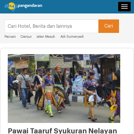
Navi
Pacuan
Cianjur
Jalan Masuk
Adi Sumaryadi
Pawai Taaruf Syukuran Nelayan