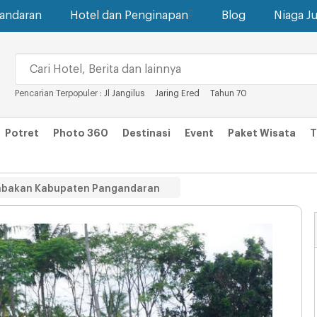
gandaran
Hotel dan Penginapan
Blog
Niaga Ju
Pencarian Terpopuler :
Jl Jangilus
Jaring Ered
Tahun 70
Potret
Photo 360
Destinasi
Event
Paket Wisata
T
Babakan Kabupaten Pangandaran