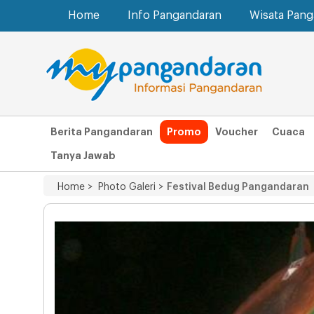
Home
Info Pangandaran
Wisata Pan
Berita Pangandaran
Promo
Voucher
Cuaca
Tanya Jawab
Home >
Photo Galeri >
Festival Bedug Pangandaran