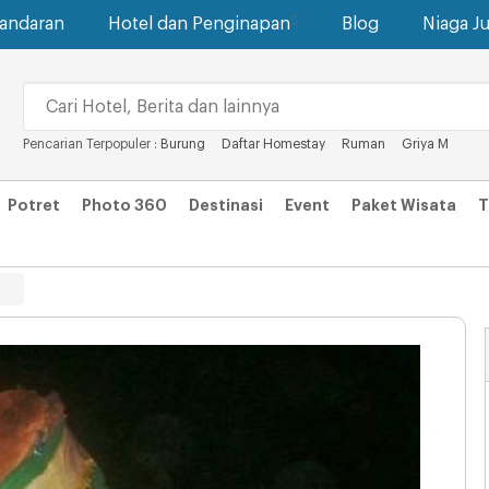
gandaran
Hotel dan Penginapan
Blog
Niaga Ju
Pencarian Terpopuler :
Burung
Daftar Homestay
Ruman
Griya M
Potret
Photo 360
Destinasi
Event
Paket Wisata
T