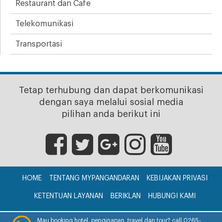
Restaurant dan Cafe
Telekomunikasi
Transportasi
Tetap terhubung dan dapat berkomunikasi
dengan saya melalui sosial media
pilihan anda berikut ini
HOME
TENTANG MYPANGANDARAN
KEBIJAKAN PRIVASI
KETENTUAN LAYANAN
BERIKLAN
HUBUNGI KAMI
CV. myPangandaran © 2017
Mau booking hotel, penginapan, travel dan tour? call 0265-