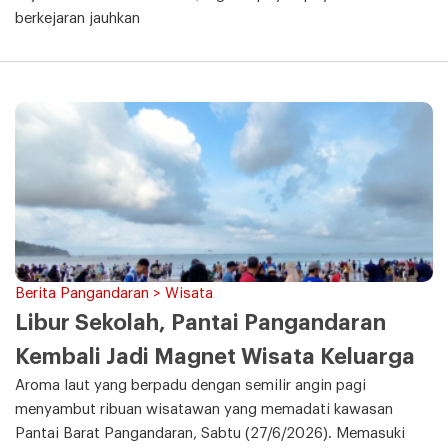
berkejaran jauhkan
Berita Pangandaran > Wisata
Libur Sekolah, Pantai Pangandaran
Kembali Jadi Magnet Wisata Keluarga
Aroma laut yang berpadu dengan semilir angin pagi
menyambut ribuan wisatawan yang memadati kawasan
Pantai Barat Pangandaran, Sabtu (27/6/2026). Memasuki