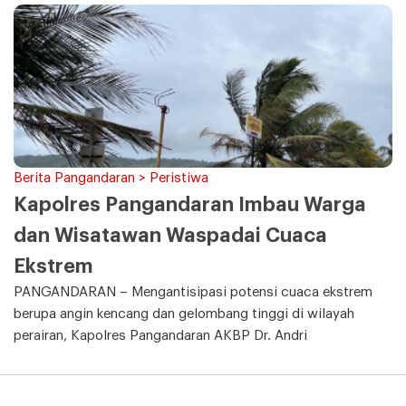
Berita Pangandaran > Peristiwa
Kapolres Pangandaran Imbau Warga
dan Wisatawan Waspadai Cuaca
Ekstrem
PANGANDARAN – Mengantisipasi potensi cuaca ekstrem
berupa angin kencang dan gelombang tinggi di wilayah
perairan, Kapolres Pangandaran AKBP Dr. Andri