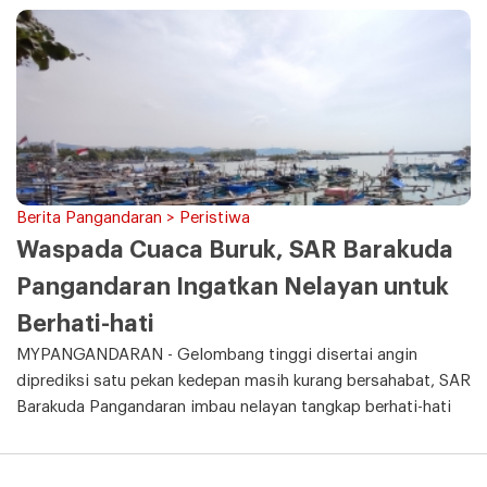
Berita Pangandaran > Peristiwa
Waspada Cuaca Buruk, SAR Barakuda
Pangandaran Ingatkan Nelayan untuk
Berhati-hati
MYPANGANDARAN - Gelombang tinggi disertai angin
diprediksi satu pekan kedepan masih kurang bersahabat, SAR
Barakuda Pangandaran imbau nelayan tangkap berhati-hati