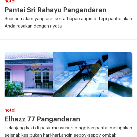
hotel
Pantai Sri Rahayu Pangandaran
Suasana alam yang asri serta tiupan angin di tepi pantai akan
Anda rasakan dengan nyata
hotel
Elhazz 77 Pangandaran
Telanjang kaki di pasir menyusuri pinggiran pantai melupakan
sejenak kesibukan hari-hari,angin sepoy-sepoy ombak