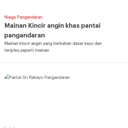
Niaga Pangandaran
Mainan Kincir angin khas pantai
pangandaran
Mainan kincir angin yang berbahan dasar kayu dan
teriplex,seperti mainan