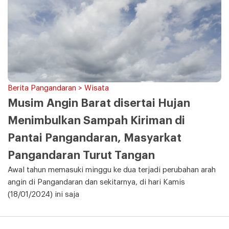
Berita Pangandaran > Wisata
Musim Angin Barat disertai Hujan
Menimbulkan Sampah Kiriman di
Pantai Pangandaran, Masyarkat
Pangandaran Turut Tangan
Awal tahun memasuki minggu ke dua terjadi perubahan arah
angin di Pangandaran dan sekitarnya, di hari Kamis
(18/01/2024) ini saja