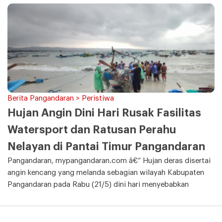
Berita Pangandaran > Peristiwa
Hujan Angin Dini Hari Rusak Fasilitas
Watersport dan Ratusan Perahu
Nelayan di Pantai Timur Pangandaran
Pangandaran, mypangandaran.com â€“ Hujan deras disertai
angin kencang yang melanda sebagian wilayah Kabupaten
Pangandaran pada Rabu (21/5) dini hari menyebabkan