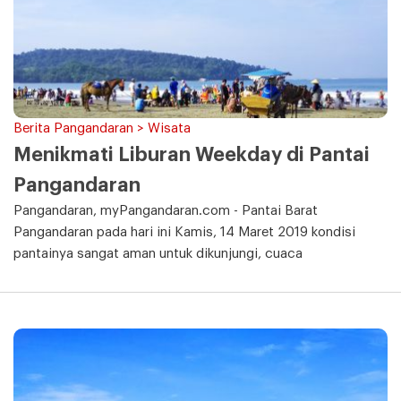
Berita Pangandaran > Wisata
Menikmati Liburan Weekday di Pantai
Pangandaran
Pangandaran, myPangandaran.com - Pantai Barat
Pangandaran pada hari ini Kamis, 14 Maret 2019 kondisi
pantainya sangat aman untuk dikunjungi, cuaca