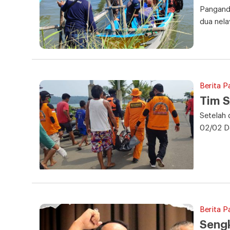
Pangand
dua nela
Berita P
Tim S
Setelah 
02/02 D
Berita P
Sengk