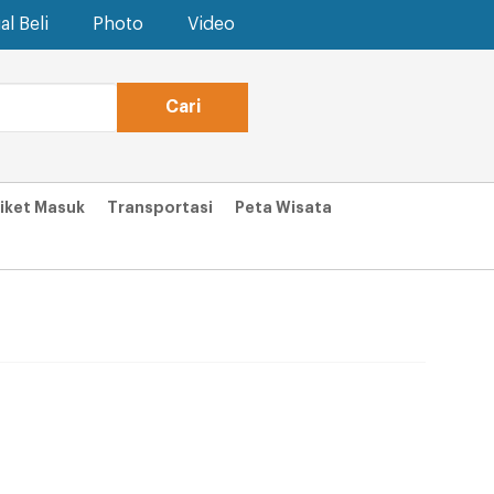
al Beli
Photo
Video
iket Masuk
Transportasi
Peta Wisata