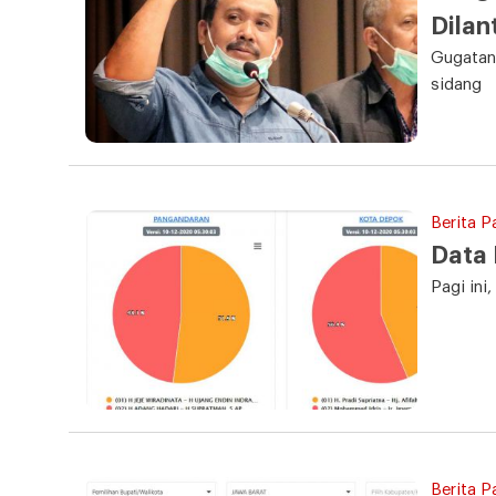
Dilan
Gugatan
sidang
Berita P
Data
Pagi ini
Berita P