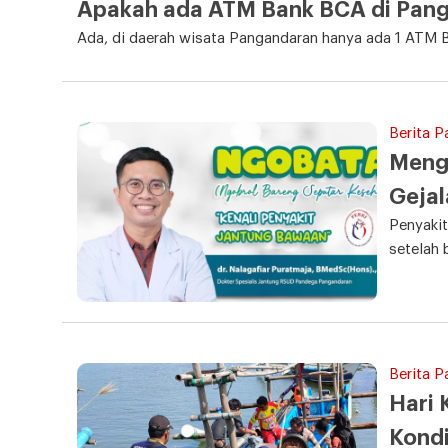
Apakah ada ATM Bank BCA di Pan
Ada, di daerah wisata Pangandaran hanya ada 1 ATM B
Berita 
Meng
Geja
Penyakit
setelah b
Berita P
Hari 
Kondi