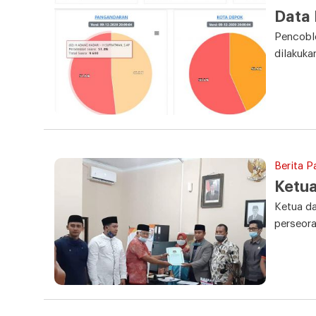
Data 
Pencoblo
dilakuka
Berita P
Ketu
Ketua da
perseor