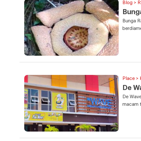
Blog > 
Bunga
Bunga R
berdiam
Place >
De W
De Wave 
macam t