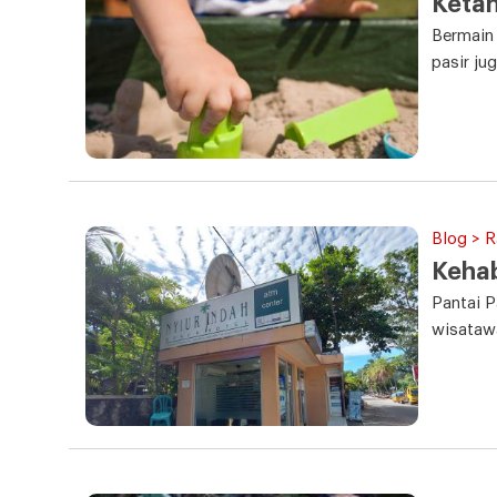
Ketah
Bermain
pasir ju
Blog > 
Kehab
Pantai P
wisatawa