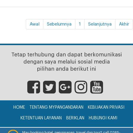
Awal
Sebelumnya
1
Selanjutnya
Akhir
Tetap terhubung dan dapat berkomunikasi
dengan saya melalui sosial media
pilihan anda berikut ini
HOME
TENTANG MYPANGANDARAN
KEBIJAKAN PRIVASI
KETENTUAN LAYANAN
BERIKLAN
HUBUNGI KAMI
CV. myPangandaran © 2017
Mau booking hotel, penginapan, travel dan tour? call 0265-