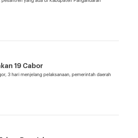
ndok pesantren yang ada di Kabupaten Pangandaran
mkan 19 Cabor
gor, 3 hari menjelang pelaksanaan, pemerintah daerah