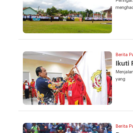
Peringat
menghad
Berita P
Ikuti
Menjalan
yang
Berita P