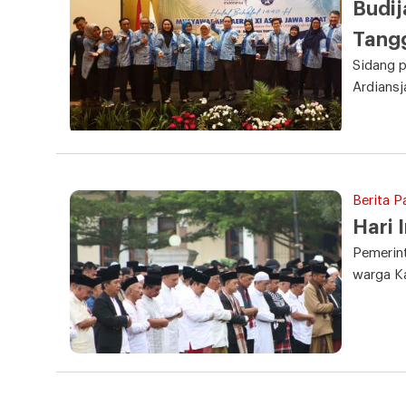
Budij
Tang
Sidang p
Ardiansj
Berita P
Hari 
Pemerint
warga K