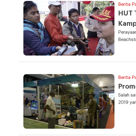
Berita 
HUT 
Kamp
Perayaan
Beachstr
Berita P
Promo
Salah sa
2019 ya