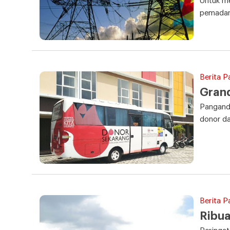
Untuk me
pemadama
Berita P
Gran
Panganda
donor da
Berita P
Ribua