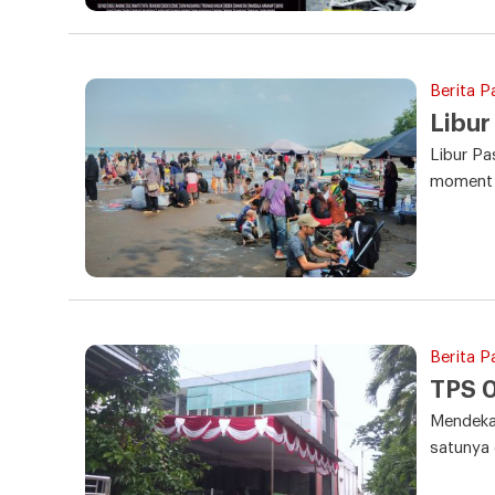
Berita P
Libur
Libur Pa
moment l
Berita P
TPS 0
Mendekat
satunya