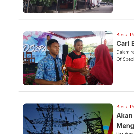
Berita P
Cari
Dalam r
Of Spec
Berita P
Akan 
Meng