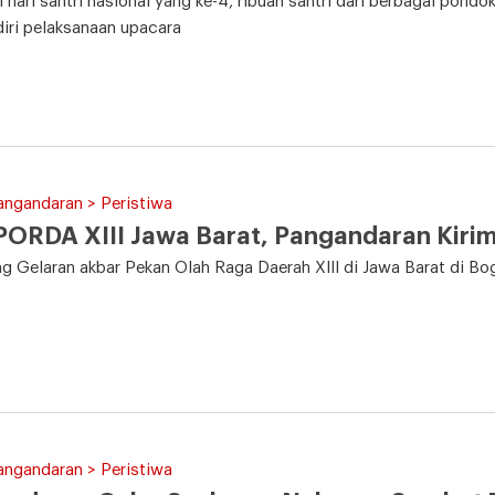
i hari santri nasional yang ke-4, ribuan santri dari berbagai po
iri pelaksanaan upacara
angandaran > Peristiwa
 PORDA XIII Jawa Barat, Pangandaran Kiri
g Gelaran akbar Pekan Olah Raga Daerah XIII di Jawa Barat di Bo
angandaran > Peristiwa