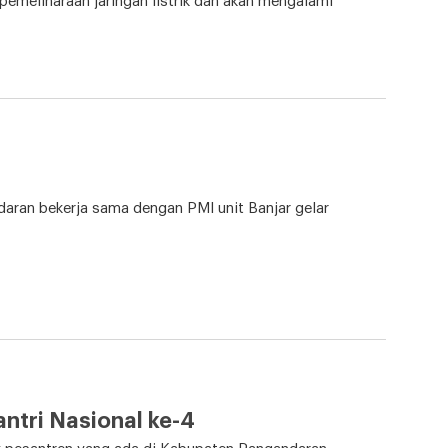
pemeliharaan jaringan listrik dan akan mengalami
aran bekerja sama dengan PMI unit Banjar gelar
antri Nasional ke-4