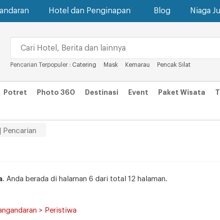
gandaran
Hotel dan Penginapan
Blog
Niaga Ju
Pencarian Terpopuler :
Catering
Mask
Kemarau
Pencak Silat
Potret
Photo 360
Destinasi
Event
Paket Wisata
T
| Pencarian
a
. Anda berada di halaman 6 dari total 12 halaman.
angandaran > Peristiwa