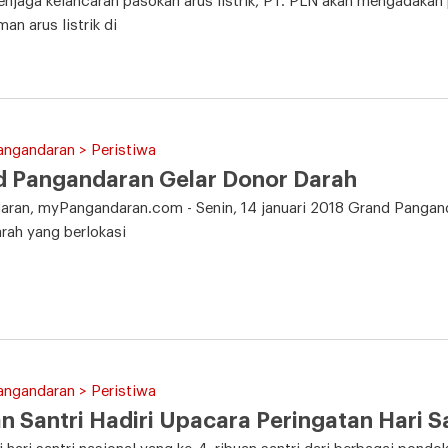
njaga kelancaran pasokan arus listrik, PT. PLN akan mengadakan 
n arus listrik di
angandaran > Peristiwa
d Pangandaran Gelar Donor Darah
ran, myPangandaran.com - Senin, 14 januari 2018 Grand Pangand
rah yang berlokasi
angandaran > Peristiwa
n Santri Hadiri Upacara Peringatan Hari S