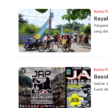
Berita P
Rayak
Panganda
yang dil
Berita 
Besok
Sekitar 
Event Ak