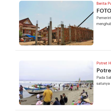
Berita P
FOTO:
Pemerin
menghubu
Potret Ha
Potre
Pada Sab
satunya 