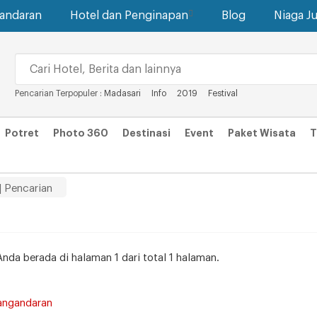
gandaran
Hotel dan Penginapan
Blog
Niaga Ju
Pencarian Terpopuler :
Madasari
Info
2019
Festival
Potret
Photo 360
Destinasi
Event
Paket Wisata
T
| Pencarian
Anda berada di halaman 1 dari total 1 halaman.
angandaran