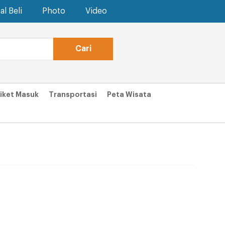
al Beli
Photo
Video
iket Masuk
Transportasi
Peta Wisata