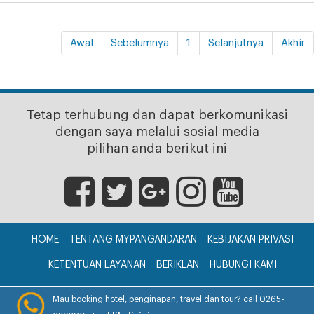
Awal
Sebelumnya
1
Selanjutnya
Akhir
Tetap terhubung dan dapat berkomunikasi
dengan saya melalui sosial media
pilihan anda berikut ini
HOME
TENTANG MYPANGANDARAN
KEBIJAKAN PRIVASI
KETENTUAN LAYANAN
BERIKLAN
HUBUNGI KAMI
CV. myPangandaran © 2017
Mau booking hotel, penginapan, travel dan tour? call 0265-