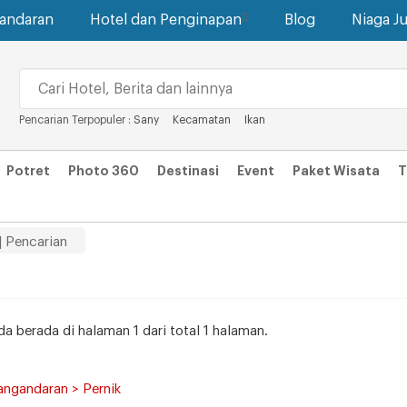
gandaran
Hotel dan Penginapan
Blog
Niaga Ju
Pencarian Terpopuler :
Sany
Kecamatan
Ikan
Potret
Photo 360
Destinasi
Event
Paket Wisata
T
| Pencarian
da berada di halaman 1 dari total 1 halaman.
angandaran > Pernik