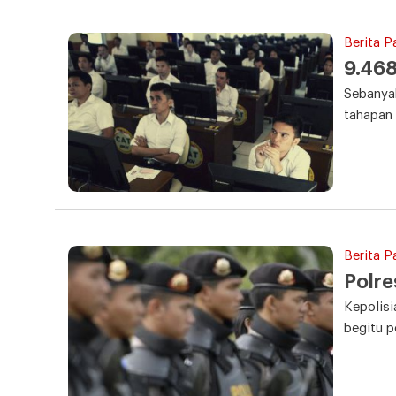
Berita P
9.46
Sebanyak
tahapan 
Berita P
Polre
Kepolisi
begitu p