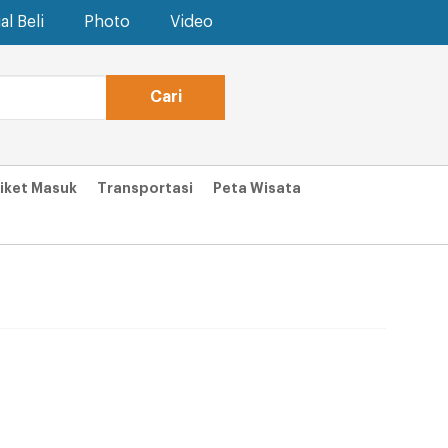
al Beli
Photo
Video
iket Masuk
Transportasi
Peta Wisata