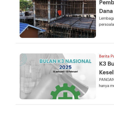
Pemba
Dana 
Lembaga
persoala
Berita 
K3 B
Kesel
PANGAND
hanya mu