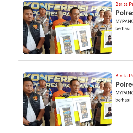
Berita 
Polre
MYPANGA
berhasi
Berita P
Polre
MYPANGA
berhasi