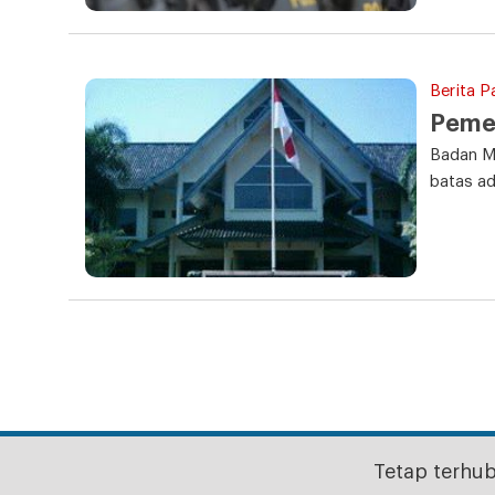
Berita P
Peme
Badan M
batas ad
Tetap terhu