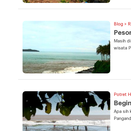
Blog > 
Peson
Masih di
wisata 
Potret Ha
Begin
Apa sih 
Panganda