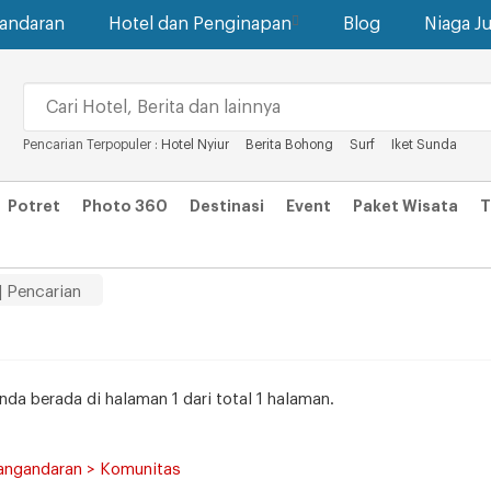
gandaran
Hotel dan Penginapan
Blog
Niaga Ju
Pencarian Terpopuler :
Hotel Nyiur
Berita Bohong
Surf
Iket Sunda
Potret
Photo 360
Destinasi
Event
Paket Wisata
T
| Pencarian
Anda berada di halaman 1 dari total 1 halaman.
Pangandaran > Komunitas