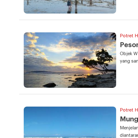
Potret Ha
Peso
Objek Wi
yang sa
Potret Ha
Mung
Menjela
diantara