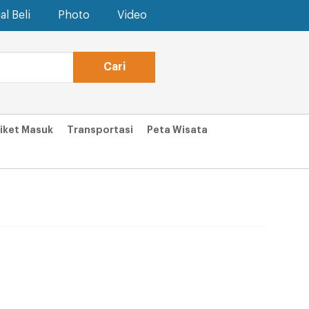
al Beli
Photo
Video
iket Masuk
Transportasi
Peta Wisata