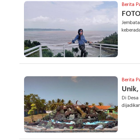
Berita P
FOTO:
Jembatan
keberad
Berita P
Unik,
Di Desa 
dijadika