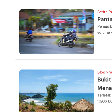
Berita P
Pant
Pemudik
volume k
Blog > 
Bukit
Menar
Terletak
10/06 D