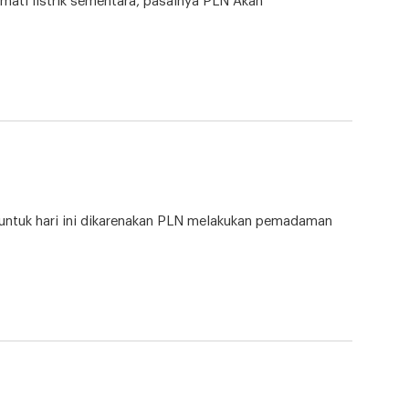
mati listrik sementara, pasalnya PLN Akan
k untuk hari ini dikarenakan PLN melakukan pemadaman