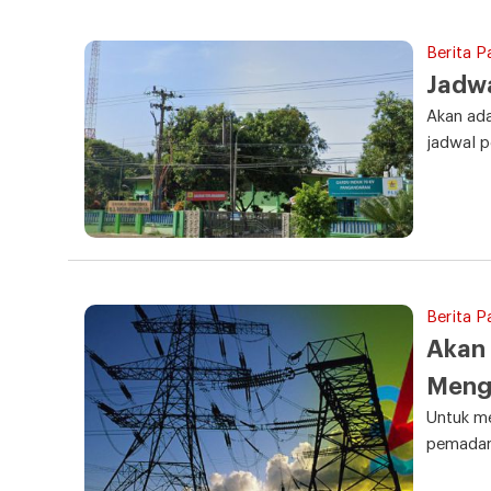
Berita P
Jadwa
Akan ada
jadwal 
Berita P
Akan 
Meng
Untuk me
pemadama