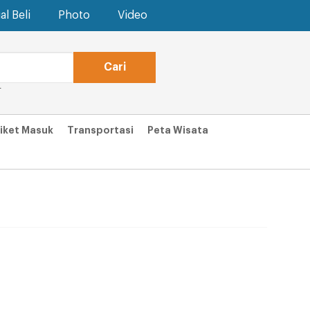
al Beli
Photo
Video
T
iket Masuk
Transportasi
Peta Wisata