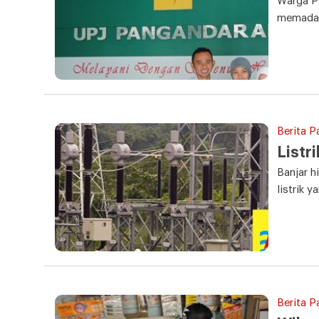
Warga Pa
memadamk
Berita P
Listr
Banjar h
listrik 
Berita P