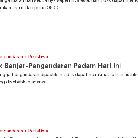
ngandaran dan sekitarnya sepertinya esok hari tidak dapat menik
an listrik dari pukul 08.00
angandaran > Peristiwa
ik Banjar-Pangandaran Padam Hari Ini
ingga Pangandaran dipastikan tidak dapat menikmati aliran listri
yang disebabkan adanya
angandaran > Peristiwa