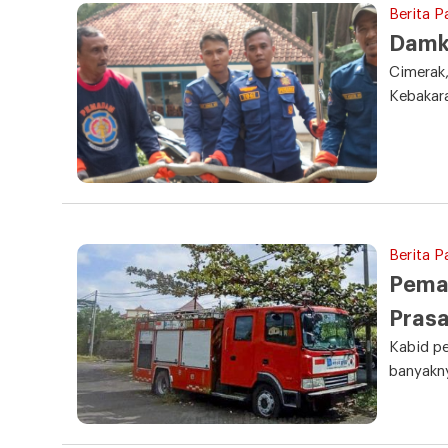
Berita P
Damka
Cimerak,
Kebakar
Berita P
Pema
Pras
Kabid pe
banyakn