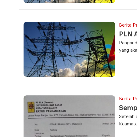
Berita P
PLN 
Panganda
yang aka
Berita P
Sempa
Setelah 
Keamata