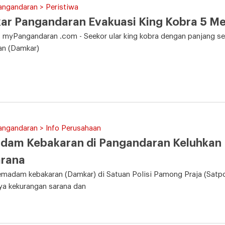
angandaran > Peristiwa
r Pangandaran Evakuasi King Kobra 5 Me
 myPangandaran .com - Seekor ular king kobra dengan panjang se
an (Damkar)
angandaran > Info Perusahaan
dam Kebakaran di Pangandaran Keluhkan 
arana
madam kebakaran (Damkar) di Satuan Polisi Pamong Praja (Satpo
ya kekurangan sarana dan