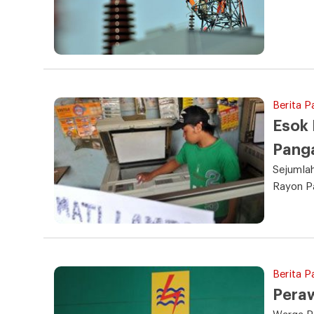
Berita P
Esok 
Pang
Sejumlah
Rayon P
Berita P
Pera