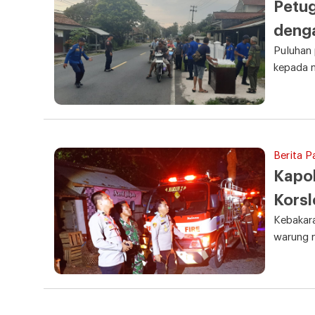
Petug
deng
Puluhan
kepada 
Berita P
Kapol
Korsl
Kebakara
warung 