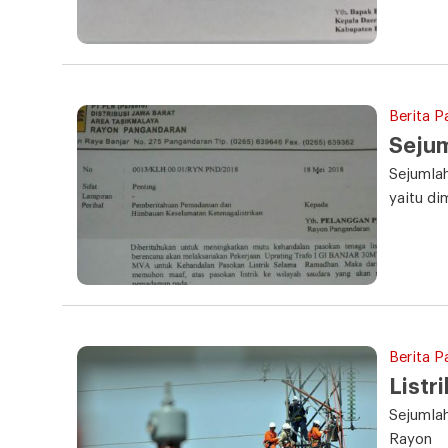
Berita P
Sejum
Sejumla
yaitu di
Berita P
Listr
Sejumlah
Rayon