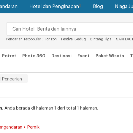
gandaran
Hotel dan Penginapan
Blog
Niaga Ju
Pencarian Terpopuler :
Horizon
Festival Bedug
Bintang Tiga
SARI LAU
Potret
Photo 360
Destinasi
Event
Paket Wisata
T
| Pencarian
m
. Anda berada di halaman 1 dari total 1 halaman.
angandaran > Pernik