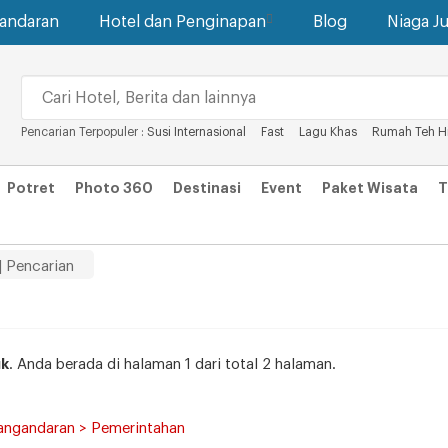
gandaran
Hotel dan Penginapan
Blog
Niaga Ju
Pencarian Terpopuler :
Susi Internasional
Fast
Lagu Khas
Rumah Teh H
Potret
Photo 360
Destinasi
Event
Paket Wisata
T
| Pencarian
k
. Anda berada di halaman 1 dari total 2 halaman.
Pangandaran > Pemerintahan