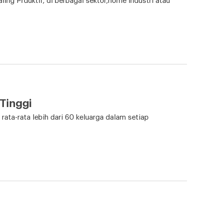
ng Prduktif, di berbagai sektor,home industri atau
Tinggi
ata-rata lebih dari 60 keluarga dalam setiap