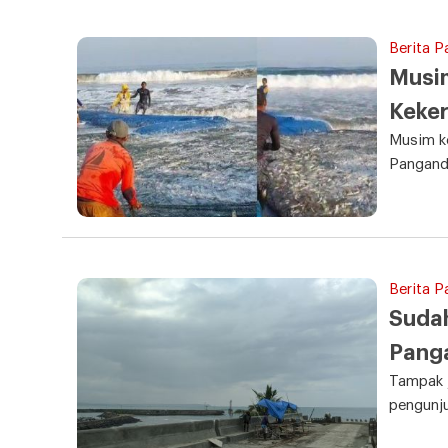
Berita P
Musi
Keker
Musim ke
Panganda
Berita P
Sudah
Pang
Tampak j
pengunju