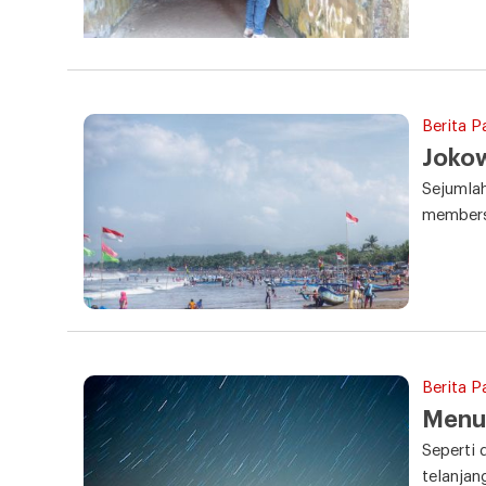
Berita P
Jokow
Sejumla
members
Berita P
Menun
Seperti
telanjan