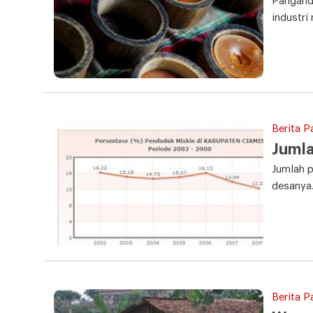
Panganda
industri
Berita P
Jumla
Jumlah p
desanya
Berita P