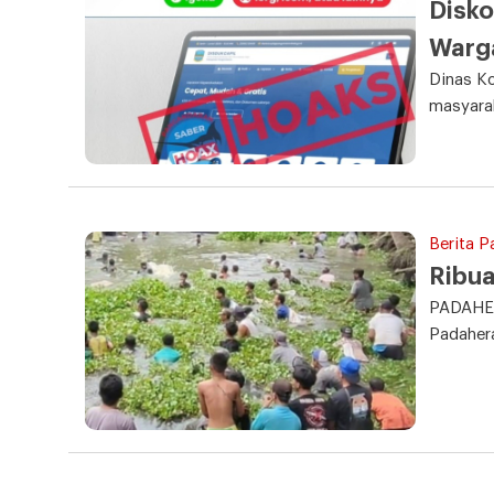
Disko
Warga
Dinas Ko
masyara
Berita P
Ribua
PADAHER
Padaher