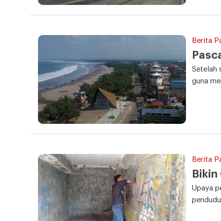
Berita P
Pasca
Setelah 
guna men
Berita P
Bikin
Upaya pe
pendudu