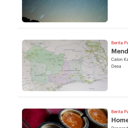
Berita P
Mend
Calon Ka
Desa
Berita P
Home 