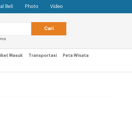
al Beli
Photo
Video
ima
iket Masuk
Transportasi
Peta Wisata