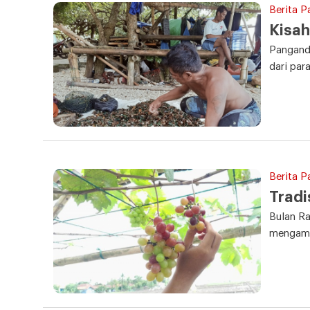
Berita P
Kisah
Panganda
dari par
Berita P
Tradi
Bulan Ra
mengamb