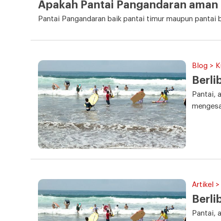
Apakah Pantai Pangandaran aman 
Pantai Pangandaran baik pantai timur maupun pantai b
Blog > K
Berli
Pantai, 
mengesa
Artikel 
Berli
Pantai, 