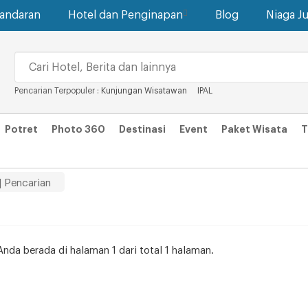
gandaran
Hotel dan Penginapan
Blog
Niaga Ju
Pencarian Terpopuler :
Kunjungan Wisatawan
IPAL
Potret
Photo 360
Destinasi
Event
Paket Wisata
T
| Pencarian
 Anda berada di halaman 1 dari total 1 halaman.