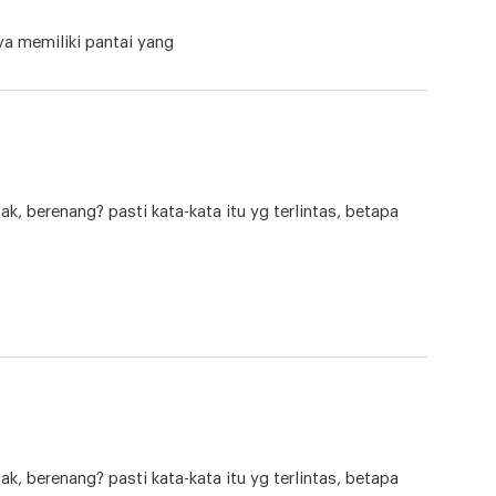
ya memiliki pantai yang
k, berenang? pasti kata-kata itu yg terlintas, betapa
k, berenang? pasti kata-kata itu yg terlintas, betapa