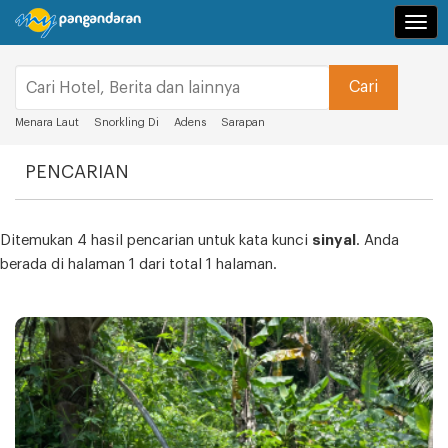
Navi
Menara Laut
Snorkling Di
Adens
Sarapan
PENCARIAN
Ditemukan 4 hasil pencarian untuk kata kunci
sinyal
. Anda
berada di halaman 1 dari total 1 halaman.