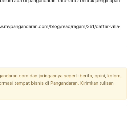
k belum ada di pangandaran. rata-rata2 bentuk penginapan
/www.mypangandaran.com/blog/read/ragam/361/daftar-villa-
daran.com dan jaringannya seperti berita, opini, kolom,
nformasi tempat bisnis di Pangandaran. Kirimkan tulisan