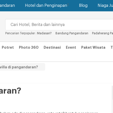
gandaran
Hotel dan Penginapan
Blog
Niaga Ju
Pencarian Terpopuler :
Madasari?
Bandung Pangandaran
Padaherang P
Potret
Photo 360
Destinasi
Event
Paket Wisata
T
villa di pangandaran?
daran?