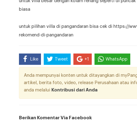
untuk villa besar dengan kolam renang seperti di punca
biasa
untuk pilihan villa di pangandaran bisa cek di https:/
rekomend-di-pangandaran
Like
Tweet
+1
WhatsApp
Anda mempunyai konten untuk ditayangkan di myPangan
artikel, berita foto, video, release Perusahaan atau i
anda melalui
Kontribusi dari Anda
Berikan Komentar Via Facebook