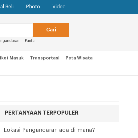
al Beli
Photo
Video
angandaran
Pantai
iket Masuk
Transportasi
Peta Wisata
PERTANYAAN TERPOPULER
Lokasi Pangandaran ada di mana?