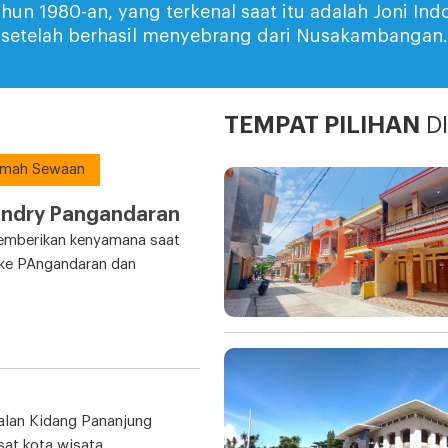
un 1980-an, yang terkenal saat itu adalah Joni In
a setelah berhasil menyebrang dari Nusakambangan.
TEMPAT PILIHAN
D
mah Sewaan
ndry Pangandaran
mberikan kenyamana saat
 ke PAngandaran dan
jalan Kidang Pananjung
sat kota wisata