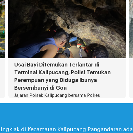
Usai Bayi Ditemukan Terlantar di
Terminal Kalipucang, Polisi Temukan
Perempuan yang Diduga Ibunya
Bersembunyi di Goa
Jajaran Polsek Kalipucang bersama Polres
Pangandaran dan sejumlah instansi terkait
mengevakuasi seorang perempuan yang diduga
jingklak di Kecamatan Kalipucang Pangandaran ada