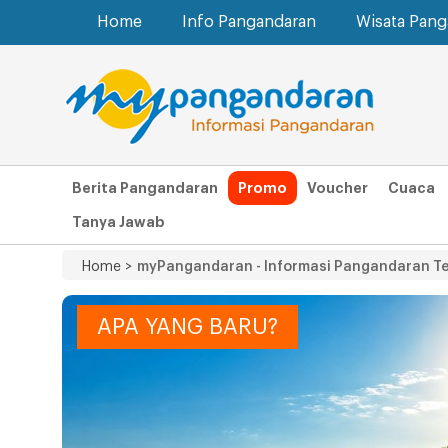
Home
Info Pangandaran
Wisata Pan
Berita Pangandaran
Promo
Voucher
Cuaca
Tanya Jawab
Home >
myPangandaran - Informasi Pangandaran T
APA YANG BARU?