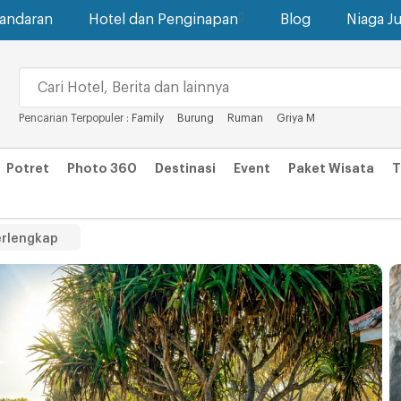
gandaran
Hotel dan Penginapan
Blog
Niaga Ju
Pencarian Terpopuler :
Family
Burung
Ruman
Griya M
Potret
Photo 360
Destinasi
Event
Paket Wisata
T
erlengkap