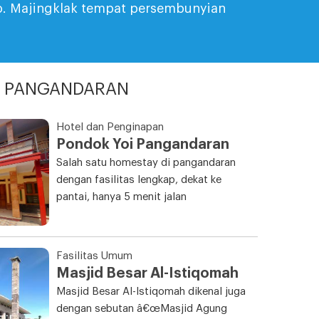
do. Majingklak tempat persembunyian
I PANGANDARAN
Hotel dan Penginapan
Pondok Yoi Pangandaran
Salah satu homestay di pangandaran
dengan fasilitas lengkap, dekat ke
pantai, hanya 5 menit jalan
Fasilitas Umum
Masjid Besar Al-Istiqomah
Masjid Besar Al-Istiqomah dikenal juga
dengan sebutan â€œMasjid Agung