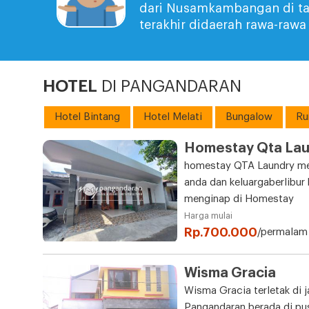
dari Nusamkambangan di tah
terakhir didaerah rawa-raw
HOTEL
DI PANGANDARAN
Hotel Bintang
Hotel Melati
Bungalow
Ru
Homestay Qta Lau
homestay QTA Laundry me
anda dan keluargaberlibur
menginap di Homestay
Harga mulai
Rp.700.000
/permalam
Wisma Gracia
Wisma Gracia terletak di 
Pangandaran berada di pu