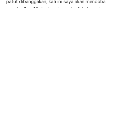
patut dibanggakan, kali ini saya akan mencoba
memberikan 10 destinasi wisata di Indonesia yang