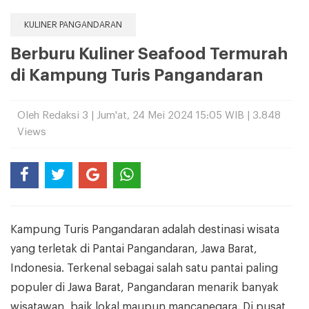
KULINER PANGANDARAN
Berburu Kuliner Seafood Termurah
di Kampung Turis Pangandaran
Oleh Redaksi 3 | Jum'at, 24 Mei 2024 15:05 WIB | 3.848
Views
Kampung Turis Pangandaran adalah destinasi wisata
yang terletak di Pantai Pangandaran, Jawa Barat,
Indonesia. Terkenal sebagai salah satu pantai paling
populer di Jawa Barat, Pangandaran menarik banyak
wisatawan, baik lokal maupun mancanegara. Di pusat