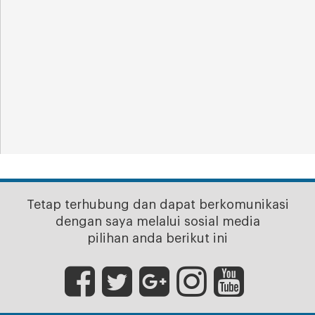
Tetap terhubung dan dapat berkomunikasi
dengan saya melalui sosial media
pilihan anda berikut ini