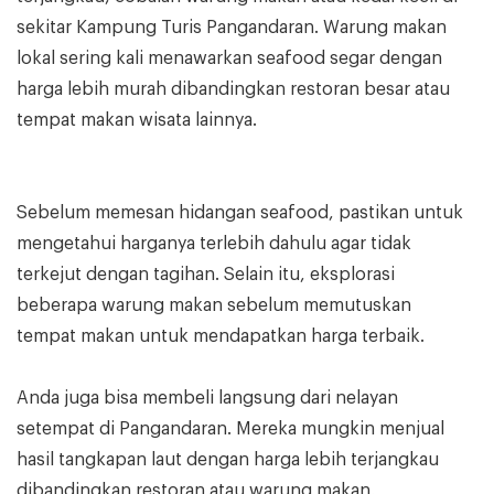
sekitar Kampung Turis Pangandaran. Warung makan
lokal sering kali menawarkan seafood segar dengan
harga lebih murah dibandingkan restoran besar atau
tempat makan wisata lainnya.
Sebelum memesan hidangan seafood, pastikan untuk
mengetahui harganya terlebih dahulu agar tidak
terkejut dengan tagihan. Selain itu, eksplorasi
beberapa warung makan sebelum memutuskan
tempat makan untuk mendapatkan harga terbaik.
Anda juga bisa membeli langsung dari nelayan
setempat di Pangandaran. Mereka mungkin menjual
hasil tangkapan laut dengan harga lebih terjangkau
dibandingkan restoran atau warung makan,