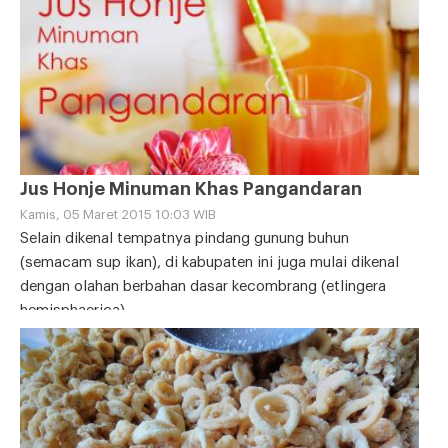
Jus Honje Minuman Khas Pangandaran
Kamis, 05 Maret 2015 10:03 WIB
Selain dikenal tempatnya pindang gunung buhun
(semacam sup ikan), di kabupaten ini juga mulai dikenal
dengan olahan berbahan dasar kecombrang (etlingera
hemisphaerica)