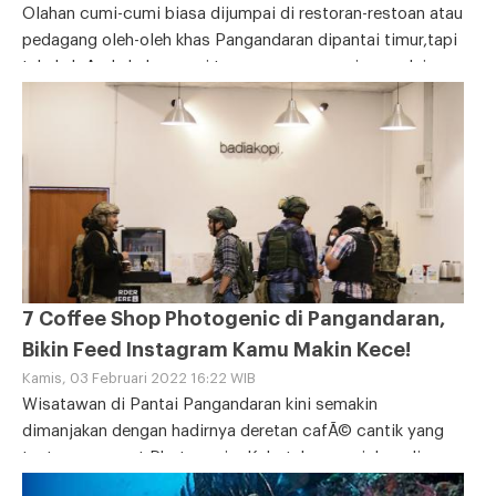
Olahan cumi-cumi biasa dijumpai di restoran-restoan atau
pedagang oleh-oleh khas Pangandaran dipantai timur,tapi
tahukah Anda kalau cumi tepung mempunyai nama lain
yaitu
7 Coffee Shop Photogenic di Pangandaran,
Bikin Feed Instagram Kamu Makin Kece!
Kamis, 03 Februari 2022 16:22 WIB
Wisatawan di Pantai Pangandaran kini semakin
dimanjakan dengan hadirnya deretan cafÃ© cantik yang
tentunya sangat Photogenic. Kebutuhan social media
bagi milenial muda menjadi