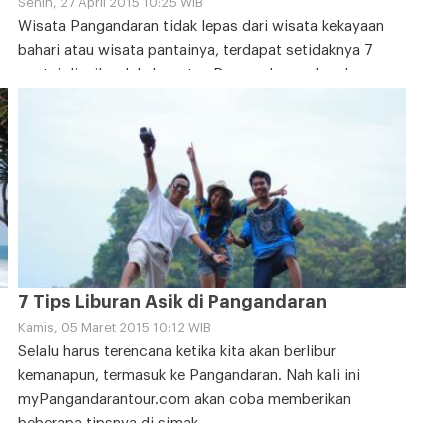
Senin, 27 April 2015 10:25 WIB
Wisata Pangandaran tidak lepas dari wisata kekayaan
bahari atau wisata pantainya, terdapat setidaknya 7
pantai di wilayah kabupaten Pangandaran, dan dua
diantaranya
7 Tips Liburan Asik di Pangandaran
Kamis, 05 Maret 2015 10:12 WIB
Selalu harus terencana ketika kita akan berlibur
kemanapun, termasuk ke Pangandaran. Nah kali ini
myPangandarantour.com akan coba memberikan
beberapa tipsnya di simak