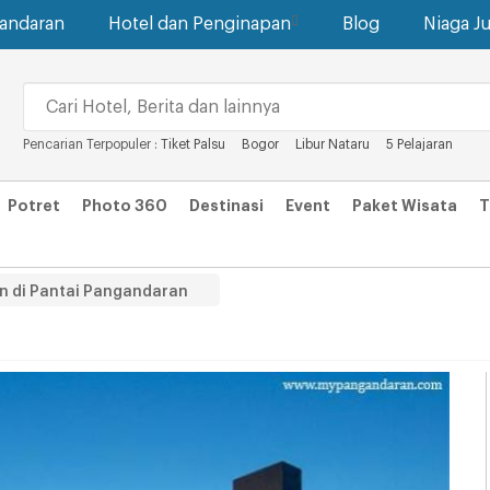
gandaran
Hotel dan Penginapan
Blog
Niaga Ju
Pencarian Terpopuler :
Tiket Palsu
Bogor
Libur Nataru
5 Pelajaran
Potret
Photo 360
Destinasi
Event
Paket Wisata
T
n di Pantai Pangandaran