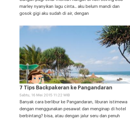
marley nyanyikan lagu cinta.. aku belum mandi dan
gosok gigi aku sudah di air, dengan
7 Tips Backpakeran ke Pangandaran
Sabtu, 16 Mei 2015 11:22 WIB
Banyak cara berlibur ke Pangandaran, liburan istimewa
dengan menggunakan pesawat dan menginap di hotel
berbintang? bisa, atau dengan jalur seru dan penuh