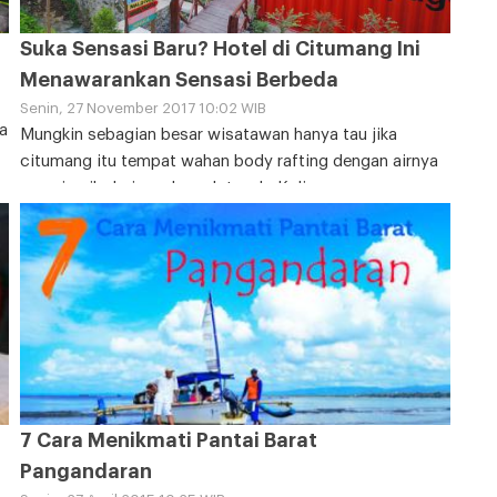
Suka Sensasi Baru? Hotel di Citumang Ini
Menawarankan Sensasi Berbeda
Senin, 27 November 2017 10:02 WIB
a
Mungkin sebagian besar wisatawan hanya tau jika
citumang itu tempat wahan body rafting dengan airnya
yang jernih dari gua bawah tanah. Kali
7 Cara Menikmati Pantai Barat
Pangandaran