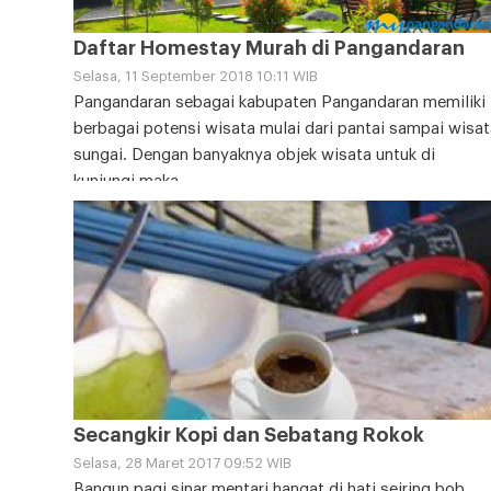
Daftar Homestay Murah di Pangandaran
Selasa, 11 September 2018 10:11 WIB
Pangandaran sebagai kabupaten Pangandaran memiliki
berbagai potensi wisata mulai dari pantai sampai wisat
sungai. Dengan banyaknya objek wisata untuk di
kunjungi maka
Secangkir Kopi dan Sebatang Rokok
Selasa, 28 Maret 2017 09:52 WIB
Bangun pagi sinar mentari hangat di hati seiring bob