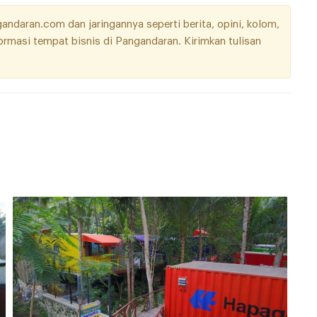
daran.com dan jaringannya seperti berita, opini, kolom,
nformasi tempat bisnis di Pangandaran. Kirimkan tulisan