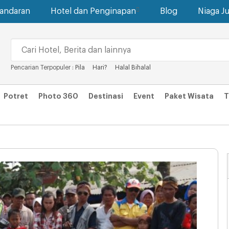
gandaran
Hotel dan Penginapan
Blog
Niaga Ju
Pencarian Terpopuler :
Pila
Hari?
Halal Bihalal
Potret
Photo 360
Destinasi
Event
Paket Wisata
T