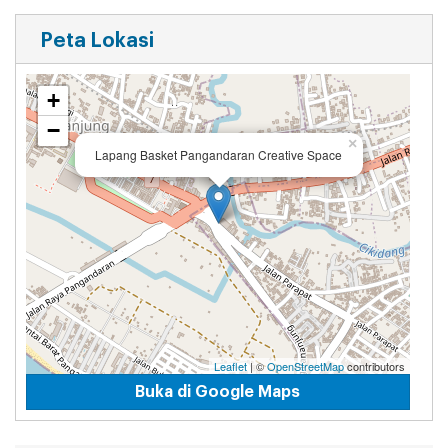
Peta Lokasi
+
−
×
Lapang Basket Pangandaran Creative Space
Leaflet
| ©
OpenStreetMap
contributors
Buka di Google Maps