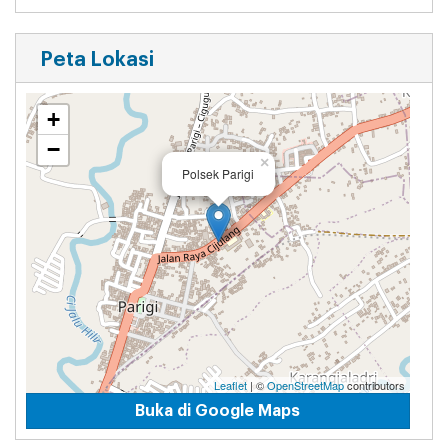
Peta Lokasi
+
−
×
Polsek Parigi
Leaflet
| ©
OpenStreetMap
contributors
Buka di Google Maps