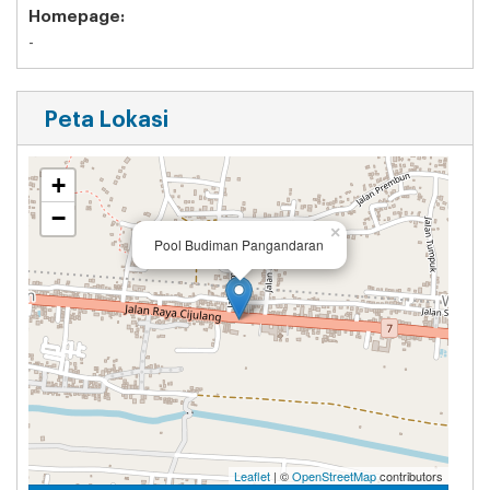
Homepage:
-
Peta Lokasi
+
−
×
Pool Budiman Pangandaran
Leaflet
| ©
OpenStreetMap
contributors