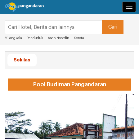
Navi
Milangkala
Penduduk
Asep Noordin
Kereta
Sekilas
Pool Budiman Pangandaran