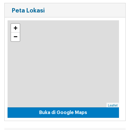
Peta Lokasi
+
−
Leaflet
Buka di Google Maps