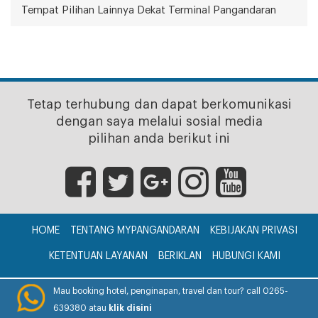
Tempat Pilihan Lainnya Dekat Terminal Pangandaran
Tetap terhubung dan dapat berkomunikasi
dengan saya melalui sosial media
pilihan anda berikut ini
HOME
TENTANG MYPANGANDARAN
KEBIJAKAN PRIVASI
KETENTUAN LAYANAN
BERIKLAN
HUBUNGI KAMI
CV. myPangandaran © 2017
Mau booking hotel, penginapan, travel dan tour? call 0265-
639380 atau
klik disini