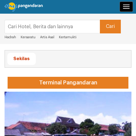
Navi
Hadrah
Kersaratu
Artis Asal
Kertamukti
Sekilas
Terminal Pangandaran