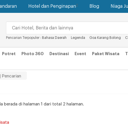
gandaran
Hotel dan Penginapan
Blog
Niaga Ju
Pencarian Terpopuler :
Bahasa Daerah
Legenda
Goa Karang Bolong
C
Potret
Photo 360
Destinasi
Event
Paket Wisata
T
| Pencarian
da berada di halaman 1 dari total 2 halaman.
isata