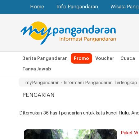
Home
Info Pangandaran
Wisata Pan
Berita Pangandaran
Promo
Voucher
Cuaca
Tanya Jawab
myPangandaran - Informasi Pangandaran Terlengkap 
PENCARIAN
Ditemukan 36 hasil pencarian untuk kata kunci
Hulu
. An
Paket W