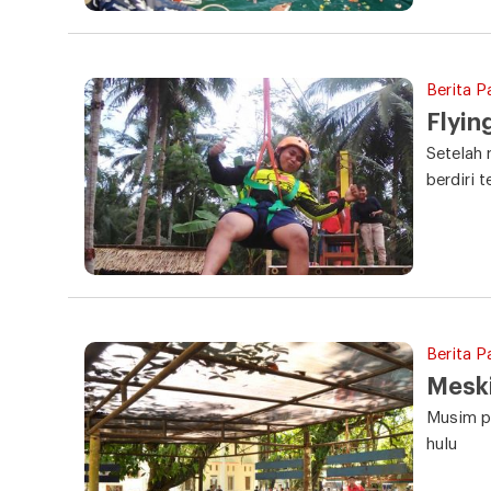
Berita P
Flyin
Setelah 
berdiri t
Berita P
Meski
Musim pe
hulu