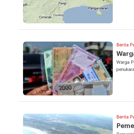
Berita P
Warga
Warga Pa
penukara
Berita P
Peme