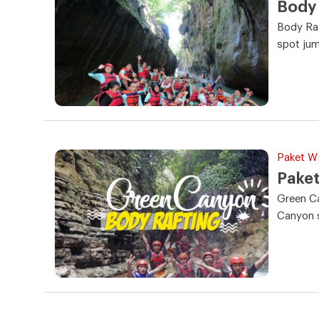
Body
Body Raf
spot ju
Paket W
Paket
Green Ca
Canyon s