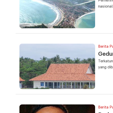
Pemerin
nasional
Berita P
Gedun
Terkatu
yang dib
Berita P