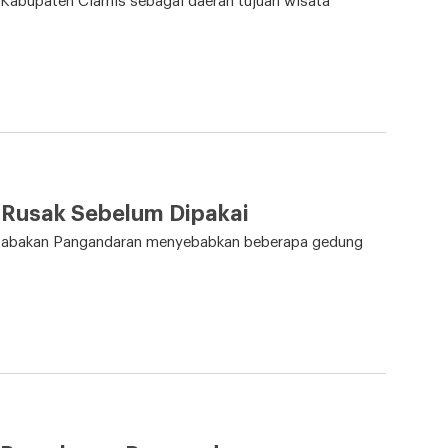
Kabupaten Ciamis sebagai daerah tujuan wisata
 Rusak Sebelum Dipakai
 Babakan Pangandaran menyebabkan beberapa gedung