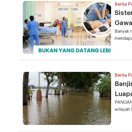
Berita 
Siste
Gawa
Banyak m
mendapat
Berita P
Banji
Luapa
PANGAND
wilayah