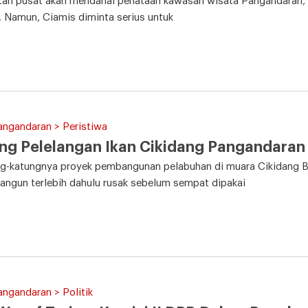
tah pusat akan mendanai penataan kawasan wisata Pangandaran, 
. Namun, Ciamis diminta serius untuk
angandaran > Peristiwa
g Pelelangan Ikan Cikidang Pangandaran
ng-katungnya proyek pembangunan pelabuhan di muara Cikidang
angun terlebih dahulu rusak sebelum sempat dipakai
angandaran > Politik