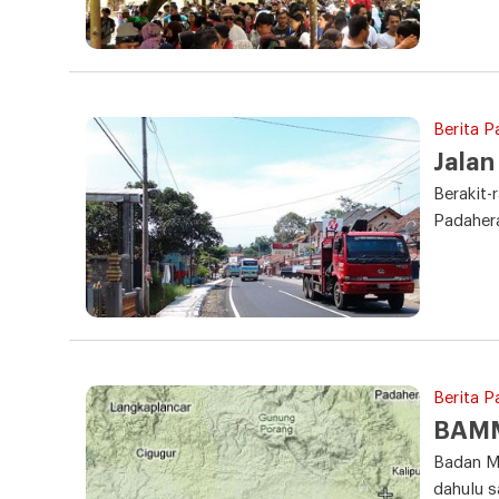
Berita P
Jalan
Berakit-
Padahera
Berita P
BAMM
Badan M
dahulu s