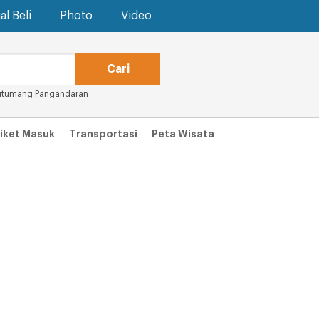
al Beli
Photo
Video
itumang Pangandaran
iket Masuk
Transportasi
Peta Wisata