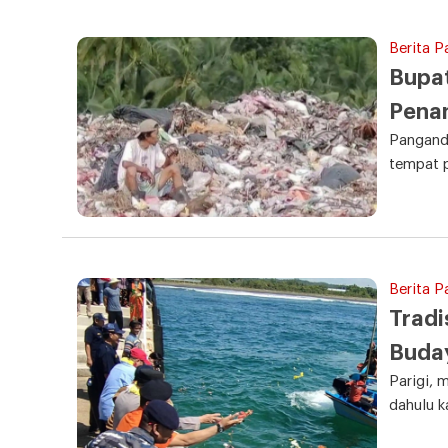
Berita 
Bupat
Pena
Panganda
tempat 
Berita 
Tradi
Buda
Parigi, 
dahulu k