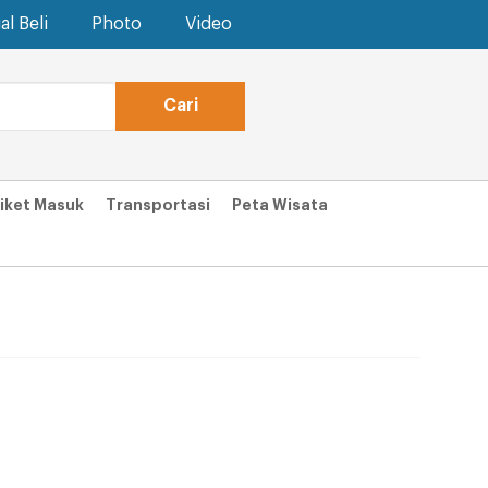
al Beli
Photo
Video
iket Masuk
Transportasi
Peta Wisata