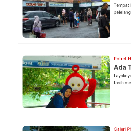
Tempat b
pelelang
Potret Ha
Ada T
Layakny
fasih m
Galeri P