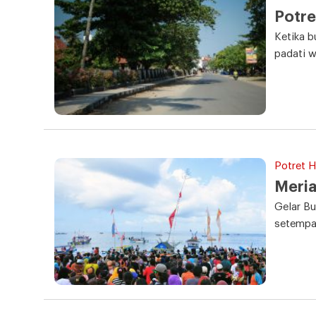
Potre
Ketika b
padati w
Potret Ha
Meria
Gelar Bu
setempa