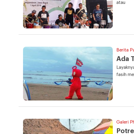
atau
Berita P
Ada T
Layakny
fasih m
Galeri P
Potre