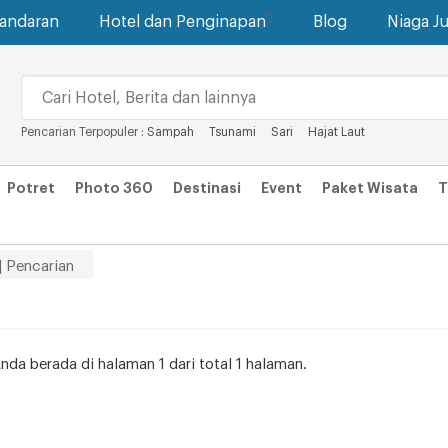
gandaran
Hotel dan Penginapan
Blog
Niaga Ju
Pencarian Terpopuler :
Sampah
Tsunami
Sari
Hajat Laut
Potret
Photo 360
Destinasi
Event
Paket Wisata
T
| Pencarian
Anda berada di halaman 1 dari total 1 halaman.