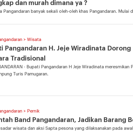
ngkap dan murah dimana ya ?
ta Pangandaran banyak sekali oleh-oleh khas Pangandaran. Mulai da
angandaran > Wisata
i Pangandaran H. Jeje Wiradinata Doron
ara Tradisional
NDARAN - Bupati Pangandaran H Jeje Wiradinata meresmikan Pen
mpung Turis Pamugaran.
angandaran > Pernik
ntah Band Pangandaran, Jadikan Barang Be
sadar wisata dan aksi Sapta pesona yang dilaksanakan pada awal 