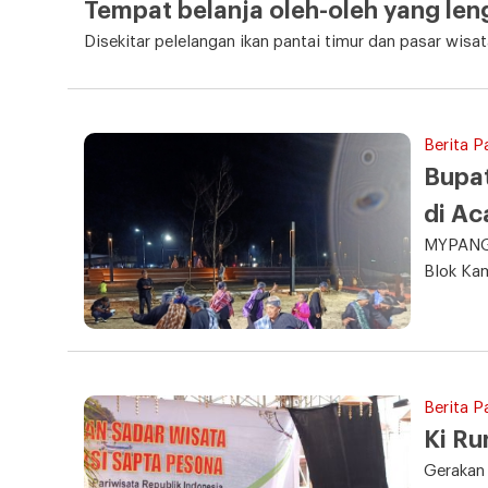
Tempat belanja oleh-oleh yang le
Disekitar pelelangan ikan pantai timur dan pasar wisa
Berita P
Bupat
di Ac
MYPANGA
Blok Ka
Berita P
Ki Ru
Gerakan 